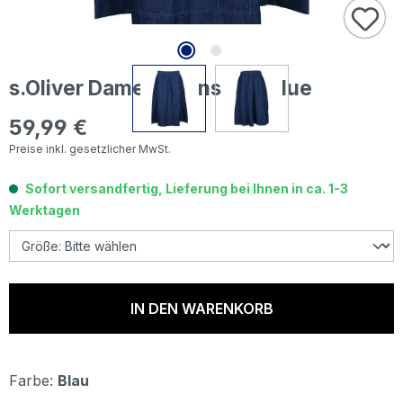
s.Oliver Damen Jeansrock blue
59,99 €
Regulärer Preis:
Preise inkl. gesetzlicher MwSt.
Sofort versandfertig, Lieferung bei Ihnen in ca. 1-3
Werktagen
IN DEN WARENKORB
Farbe:
Blau