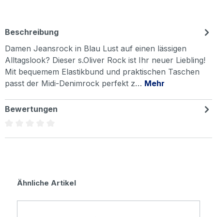
Beschreibung
Damen Jeansrock in Blau Lust auf einen lässigen
Alltagslook? Dieser s.Oliver Rock ist Ihr neuer Liebling!
Mit bequemem Elastikbund und praktischen Taschen
passt der Midi-Denimrock perfekt z…
Mehr
Bewertungen
Durchschnittliche Bewertung von 0 von 5 Sternen
Produktgalerie überspringen
Ähnliche Artikel