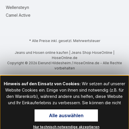
Wellensteyn
Camel Active
* Alle Preise inkl. gesetzl. Mehrwertsteuer
Jeans und Hosen online kaufen | Jeans Shop HoseOnline |
HoseOnline.de
Copyright © 2026 Eierund Hildesheim / HoseOnline.de - Alle Rechte
vorbehalten
Hinweis auf den Einsatz von Cookies:
Wir setzen auf unserer
Website Cookies ein. Einige von ihnen sind notwendig (z.B. für
den Warenkorb), während andere uns helfen, diese Website
und Ihr Einkauferlebnis zu verbessern. Sie können die nicht
notwendigen Cookies mit Klick auf „OK“ akzeptieren oder per
Alle auswählen
Klick auf "Nur technisch notwendige akzeptieren" ablehnen. Den
Zugang zu den Cookie-Einstellungen finden Sie im Fußbereich
Nur technisch notwendige akzeptieren
unserer Website im Menüpunkt „Informationen“. Dort können Sie