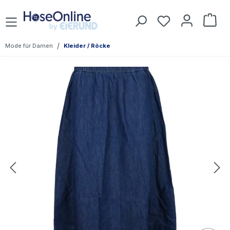
Zum Hauptinhalt springen
Du hast 0 Prod
War
/
Mode für Damen
Kleider / Röcke
Bildergalerie überspringen