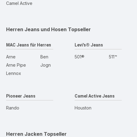
Camel Active
Herren Jeans und Hosen
Topseller
MAC Jeans für Herren
Levi's® Jeans
Arne
Ben
501®
511™
Arne Pipe
Jogn
Lennox
Pioneer Jeans
Camel Active Jeans
Rando
Houston
Herren Jacken
Topseller