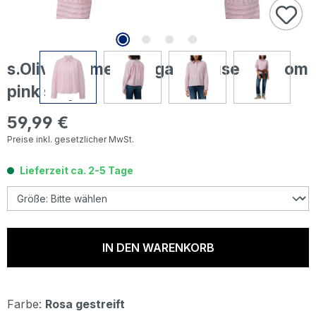
s.Oliver Damen Langarm Bluse blossom
pink stripe
59,99 €
Regulärer Preis:
Preise inkl. gesetzlicher MwSt.
Lieferzeit ca. 2-5 Tage
IN DEN WARENKORB
Farbe:
Rosa gestreift