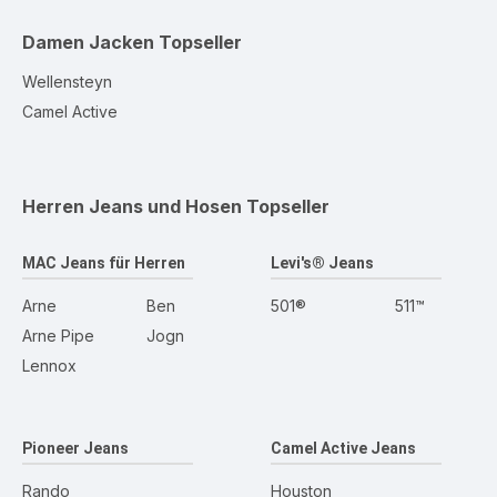
Damen Jacken
Topseller
Wellensteyn
Camel Active
Herren Jeans und Hosen
Topseller
MAC Jeans für Herren
Levi's® Jeans
Arne
Ben
501®
511™
Arne Pipe
Jogn
Lennox
Pioneer Jeans
Camel Active Jeans
Rando
Houston