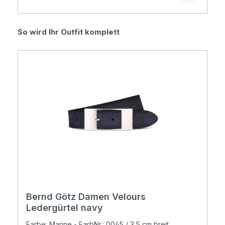
Produktgalerie überspringen
So wird Ihr Outfit komplett
Bernd Götz Damen Velours
Ledergürtel navy
Farbe: Marine - FarbNr.: 0045 / 3,5 cm breit