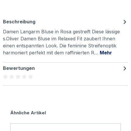
Beschreibung
Damen Langarm Bluse in Rosa gestreift Diese lässige
s.Oliver Damen Bluse im Relaxed Fit zaubert Ihnen
einen entspannten Look. Die feminine Streifenoptik
harmoniert perfekt mit dem raffinierten R…
Mehr
Bewertungen
Durchschnittliche Bewertung von 0 von 5 Sternen
Produktgalerie überspringen
Ähnliche Artikel