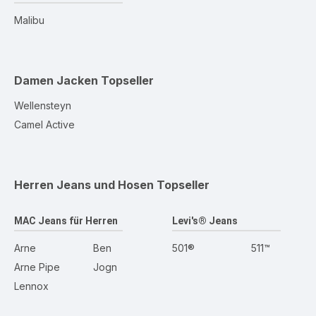
Malibu
Damen Jacken
Topseller
Wellensteyn
Camel Active
Herren Jeans und Hosen
Topseller
MAC Jeans für Herren
Levi's® Jeans
Arne
Ben
501®
511™
Arne Pipe
Jogn
Lennox