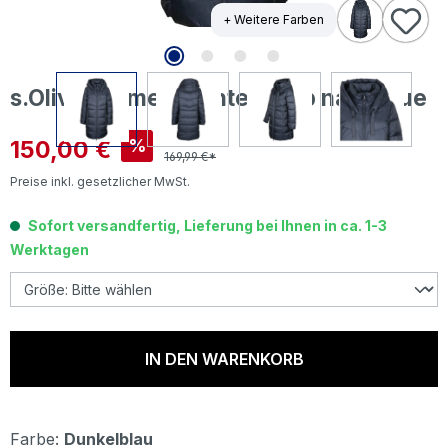
+ Weitere Farben
s.Oliver Damen Mantel deep navy blue
Verkaufspreis:
150,00 €
%
169,99 €*
Preise inkl. gesetzlicher MwSt.
Sofort versandfertig, Lieferung bei Ihnen in ca. 1-3
Werktagen
IN DEN WARENKORB
Farbe:
Dunkelblau