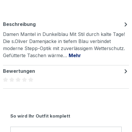
Beschreibung
Damen Mantel in Dunkelblau Mit Stil durch kalte Tage!
Die s.Oliver Damenjacke in tiefem Blau verbindet
moderne Stepp-Optik mit zuverlässigem Wetterschutz.
Gefütterte Taschen wärme…
Mehr
Bewertungen
Durchschnittliche Bewertung von 0 von 5 Sternen
Produktgalerie überspringen
So wird Ihr Outfit komplett