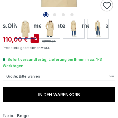
s.Oliver Damen Mantel sesame beige
Verkaufspreis:
110,00 €
%
129,99 €*
Preise inkl. gesetzlicher MwSt.
Sofort versandfertig, Lieferung bei Ihnen in ca. 1-3
Werktagen
IN DEN WARENKORB
Farbe:
Beige