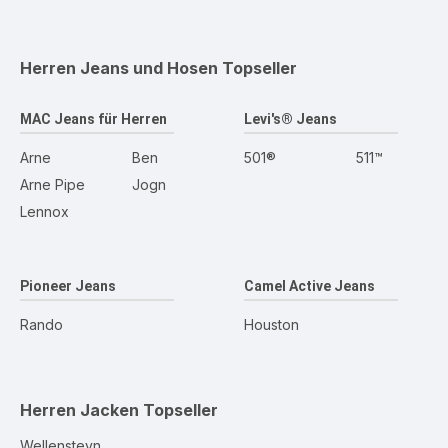
Herren Jeans und Hosen
Topseller
MAC Jeans für Herren
Levi's® Jeans
Arne
Ben
501®
511™
Arne Pipe
Jogn
Lennox
Pioneer Jeans
Camel Active Jeans
Rando
Houston
Herren Jacken
Topseller
Wellensteyn