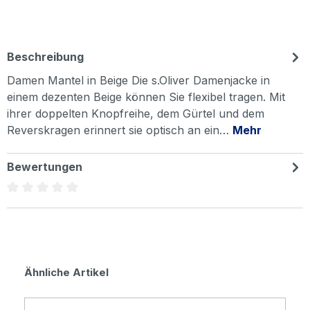
Beschreibung
Damen Mantel in Beige Die s.Oliver Damenjacke in
einem dezenten Beige können Sie flexibel tragen. Mit
ihrer doppelten Knopfreihe, dem Gürtel und dem
Reverskragen erinnert sie optisch an ein…
Mehr
Bewertungen
Durchschnittliche Bewertung von 0 von 5 Sternen
Produktgalerie überspringen
Ähnliche Artikel