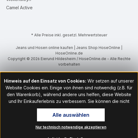
Camel Active
* Alle Preise inkl. gesetzl. Mehrwertsteuer
Jeans und Hosen online kaufen | Jeans Shop HoseOnline |
HoseOnline.de
Copyright © 2026 Eierund Hildesheim / HoseOnline.de - Alle Rechte
vorbehalten
Hinweis auf den Einsatz von Cookies:
Wir setzen auf unserer
Website Cookies ein. Einige von ihnen sind notwendig (z.B. für
den Warenkorb), während andere uns helfen, diese Website
und Ihr Einkauferlebnis zu verbessern. Sie können die nicht
notwendigen Cookies mit Klick auf „OK“ akzeptieren oder per
Alle auswählen
Klick auf "Nur technisch notwendige akzeptieren" ablehnen. Den
Zugang zu den Cookie-Einstellungen finden Sie im Fußbereich
Nur technisch notwendige akzeptieren
unserer Website im Menüpunkt „Informationen“. Dort können Sie
die Einstellungen jederzeit ändern.