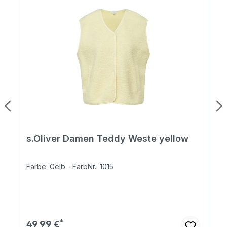
s.Oliver Damen Teddy Weste yellow
Farbe: Gelb - FarbNr.: 1015
Regulärer Preis:
49,99 €