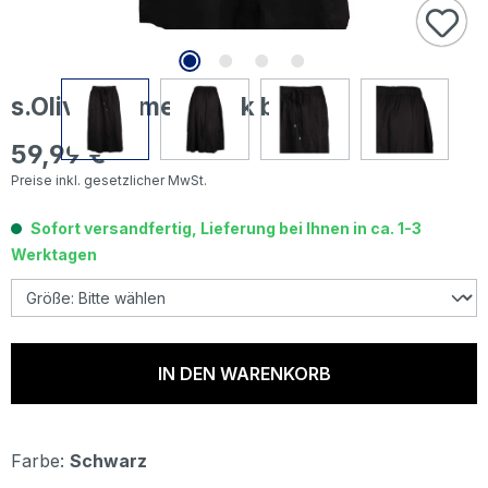
s.Oliver Damen Rock black
59,99 €
Regulärer Preis:
Preise inkl. gesetzlicher MwSt.
Sofort versandfertig, Lieferung bei Ihnen in ca. 1-3
Werktagen
IN DEN WARENKORB
Farbe:
Schwarz