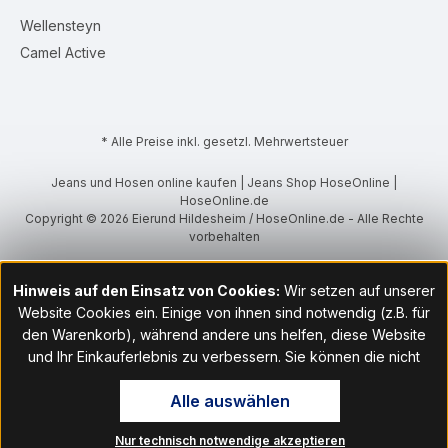
Wellensteyn
Camel Active
* Alle Preise inkl. gesetzl. Mehrwertsteuer
Jeans und Hosen online kaufen | Jeans Shop HoseOnline |
HoseOnline.de
Copyright © 2026 Eierund Hildesheim / HoseOnline.de - Alle Rechte
vorbehalten
Hinweis auf den Einsatz von Cookies:
Wir setzen auf unserer
Website Cookies ein. Einige von ihnen sind notwendig (z.B. für
den Warenkorb), während andere uns helfen, diese Website
und Ihr Einkauferlebnis zu verbessern. Sie können die nicht
notwendigen Cookies mit Klick auf „OK“ akzeptieren oder per
Alle auswählen
Klick auf "Nur technisch notwendige akzeptieren" ablehnen. Den
Zugang zu den Cookie-Einstellungen finden Sie im Fußbereich
Nur technisch notwendige akzeptieren
unserer Website im Menüpunkt „Informationen“. Dort können Sie