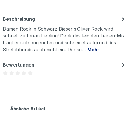
Beschreibung
Damen Rock in Schwarz Dieser s.Oliver Rock wird
schnell zu Ihrem Liebling! Dank des leichten Leinen-Mix
trägt er sich angenehm und schneidet aufgrund des
Stretchbunds auch nicht ein. Der sc…
Mehr
Bewertungen
Durchschnittliche Bewertung von 0 von 5 Sternen
Produktgalerie überspringen
Ähnliche Artikel