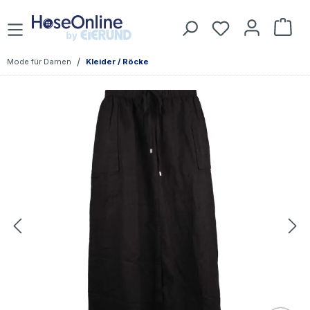
Zum Hauptinhalt springen
Du hast 0 Prod
War
/
Mode für Damen
Kleider / Röcke
Bildergalerie überspringen