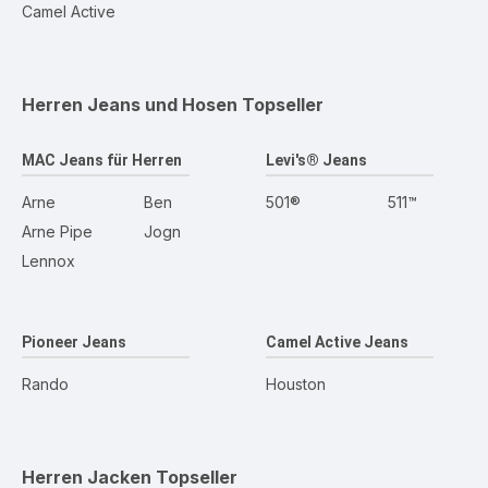
Camel Active
Herren Jeans und Hosen
Topseller
MAC Jeans für Herren
Levi's® Jeans
Arne
Ben
501®
511™
Arne Pipe
Jogn
Lennox
Pioneer Jeans
Camel Active Jeans
Rando
Houston
Herren Jacken
Topseller