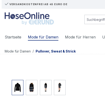
VERSANDKOSTENFREI AB 45 EURO DE
m Hauptinhalt springen
Zur Suche springen
Zur Hauptnavigation springen
Startseite
Mode für Damen
Mode für Herren
U
/
Mode für Damen
Pullover, Sweat & Strick
Bildergalerie überspringen