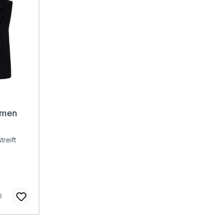
amen
k
reift
rer Preis:
€