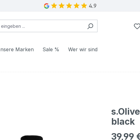
4.9
nsere Marken
Sale %
Wer wir sind
s.Oliv
black
39,99 
Regulärer Pr