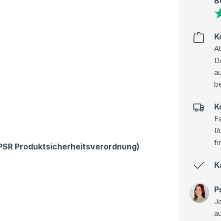
B
K
Ab
D
au
be
K
Fa
R
fi
GPSR Produktsicherheitsverordnung)
K
P
Je
a