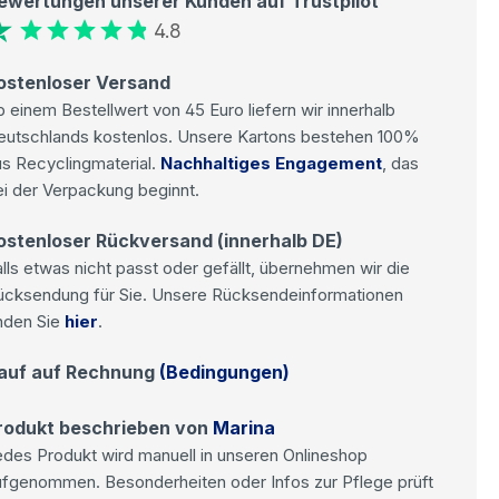
ewertungen unserer Kunden auf Trustpilot
4.8
ostenloser Versand
 einem Bestellwert von 45 Euro liefern wir innerhalb
eutschlands kostenlos. Unsere Kartons bestehen 100%
s Recyclingmaterial.
Nachhaltiges Engagement
, das
i der Verpackung beginnt.
ostenloser Rückversand (innerhalb DE)
lls etwas nicht passt oder gefällt, übernehmen wir die
ücksendung für Sie. Unsere Rücksendeinformationen
nden Sie
hier
.
auf auf Rechnung
(Bedingungen)
rodukt beschrieben von
Marina
des Produkt wird manuell in unseren Onlineshop
ufgenommen. Besonderheiten oder Infos zur Pflege prüft