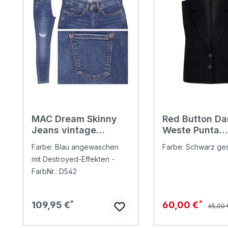
MAC Dream Skinny
Red Button D
Jeans vintage
Weste Punta
destroyed blue
Pinstripe blac
Farbe: Blau angewaschen
Farbe: Schwarz gest
authentic
mit Destroyed-Effekten -
FarbNr.: D542
Regulä
Regulärer Preis:
Verkaufspreis:
109,95 €
60,00 €
65,00 