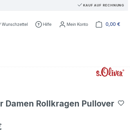
KAUF AUF RECHNUNG
Du hast 0 Produkte auf dem Merkzettel
Ware
0,00 €
Wunschzettel
Hilfe
er Damen Rollkragen Pullover
€
eis: