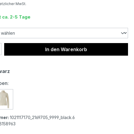
setzlicher MwSt.
t ca. 2-5 Tage
 Anzahl: Gib den gewünschten Wert ein 
In den Warenkorb
warz
auswählen
ben:
r Damen Rollkragen Pullover black
s.Oliver Damen Rollkragen Pullover taupe melange
mer:
1021117170_2169705_9999_black.6
8158963