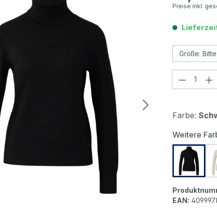
Preise inkl. ge
Lieferzei
Produkt
Farbe:
Sch
Weitere Far
s.Olive
Produktnum
EAN:
409997