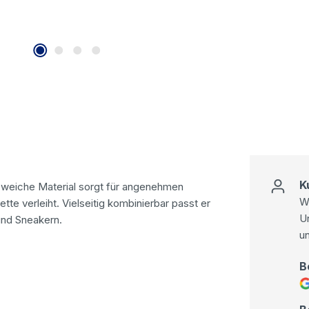
K
Das weiche Material sorgt für angenehmen
Wi
te verleiht. Vielseitig kombinierbar passt er
U
und Sneakern.
u
B