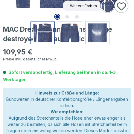
+ Weitere Farben
MAC Dream Skinny Jeans vintage
destroyed blue authentic
109,95 €
Regulärer Preis:
Preise inkl. gesetzlicher MwSt.
Sofort versandfertig, Lieferung bei Ihnen in ca. 1-3
Werktagen
Hinweis zur Größe und Länge:
Bundweiten in deutscher Konfektionsgröße / Längenangaben
in Inch.
Wir empfehlen:
Aufgrund des Stretchanteils die Hose eher etwas enger als
weiter zu bestellen, da sich alle Hosen mit Stretchanteil beim
Tragen noch ein wenig weiten werden. Dieses Modell passt in