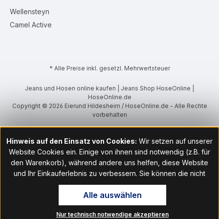
Wellensteyn
Camel Active
* Alle Preise inkl. gesetzl. Mehrwertsteuer
Jeans und Hosen online kaufen | Jeans Shop HoseOnline |
HoseOnline.de
Copyright © 2026 Eierund Hildesheim / HoseOnline.de - Alle Rechte
vorbehalten
Hinweis auf den Einsatz von Cookies:
Wir setzen auf unserer
Website Cookies ein. Einige von ihnen sind notwendig (z.B. für
den Warenkorb), während andere uns helfen, diese Website
und Ihr Einkauferlebnis zu verbessern. Sie können die nicht
notwendigen Cookies mit Klick auf „OK“ akzeptieren oder per
Alle auswählen
Klick auf "Nur technisch notwendige akzeptieren" ablehnen. Den
Zugang zu den Cookie-Einstellungen finden Sie im Fußbereich
Nur technisch notwendige akzeptieren
unserer Website im Menüpunkt „Informationen“. Dort können Sie