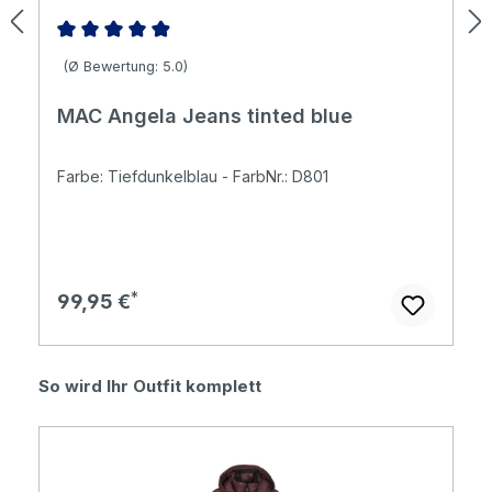
Durchschnittliche Bewertung von 4.96 von 5 Sternen
(Ø Bewertung: 5.0)
MAC Angela Jeans tinted blue
Farbe: Tiefdunkelblau - FarbNr.: D801
Regulärer Preis:
99,95 €
Produktgalerie überspringen
So wird Ihr Outfit komplett