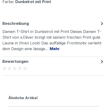
Farbe:
Dunkelrot mit Print
Beschreibung
Damen T-Shirt in Dunkelrot mit Print Dieses Damen T-
Shirt von s.Oliver bringt mit seinem frischen Print gute
Laune in Ihren Look! Das auffällige Frontmotiv verleiht
dem Design eine lässige…
Mehr
Bewertungen
Durchschnittliche Bewertung von 0 von 5 Sternen
Produktgalerie überspringen
Ähnliche Artikel