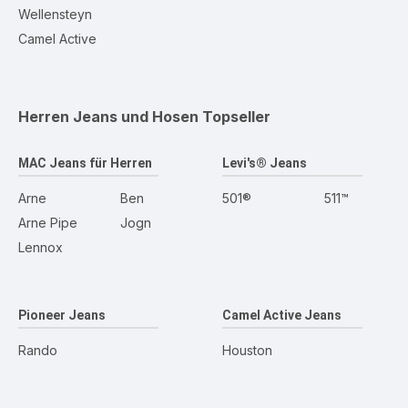
Wellensteyn
Camel Active
Herren Jeans und Hosen
Topseller
MAC Jeans für Herren
Levi's® Jeans
Arne
Ben
501®
511™
Arne Pipe
Jogn
Lennox
Pioneer Jeans
Camel Active Jeans
Rando
Houston