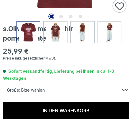
s.Oliver Damen T-Shirt dark
pomegranate print
25,99 €
Regulärer Preis:
Preise inkl. gesetzlicher MwSt.
Sofort versandfertig, Lieferung bei Ihnen in ca. 1-3
Werktagen
IN DEN WARENKORB