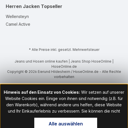
Herren Jacken
Topseller
Wellensteyn
Camel Active
* Alle Preise inkl. gesetzl. Mehrwertsteuer
Jeans und Hosen online kaufen | Jeans Shop HoseOnline |
HoseOnline.de
Copyright © 2026 Eierund Hildesheim / HoseOnline.de - Alle Rechte
vorbehalten
Hinweis auf den Einsatz von Cookies:
Wir setzen auf unserer
Website Cookies ein. Einige von ihnen sind notwendig (z.B. für
den Warenkorb), während andere uns helfen, diese Website
und Ihr Einkauferlebnis zu verbessern. Sie können die nicht
notwendigen Cookies mit Klick auf „OK“ akzeptieren oder per
Alle auswählen
Klick auf "Nur technisch notwendige akzeptieren" ablehnen. Den