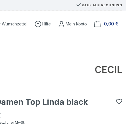
KAUF AUF RECHNUNG
Du hast 0 Produkte auf dem Merkzettel
Ware
0,00 €
Wunschzettel
Hilfe
Damen Top Linda black
€
eis:
setzlicher MwSt.