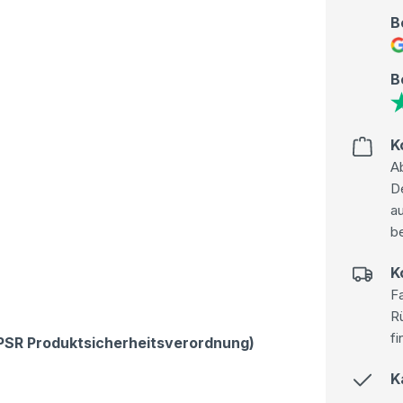
B
B
K
Ab
D
au
be
K
Fa
R
fi
GPSR Produktsicherheitsverordnung)
K