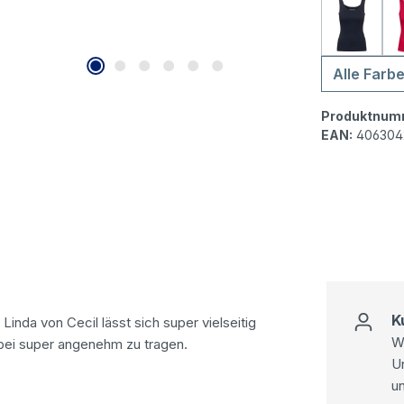
Cecil L
Alle Farb
Produktnum
EAN:
406304
K
 Linda von Cecil lässt sich super vielseitig
Wi
abei super angenehm zu tragen.
U
u