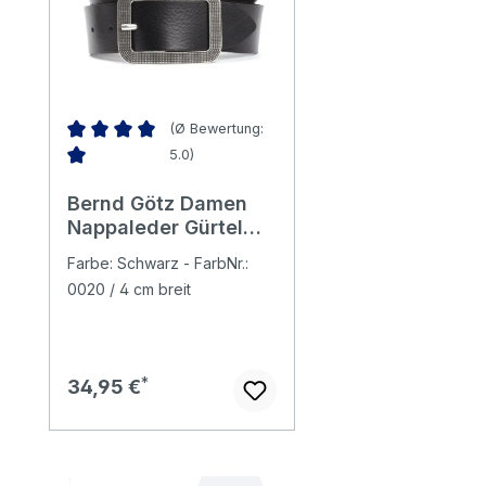
(Ø Bewertung:
5.0)
Durchschnittliche Bewertung von 5 von 5 Sternen
Bernd Götz Damen
Nappaleder Gürtel
black
Farbe: Schwarz - FarbNr.:
0020 / 4 cm breit
Regulärer Preis:
34,95 €