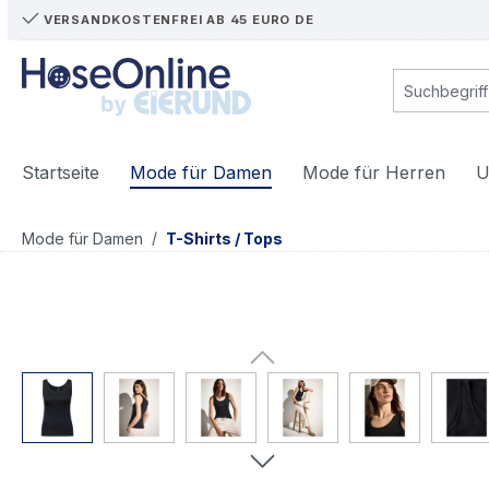
VERSANDKOSTENFREI AB 45 EURO DE
m Hauptinhalt springen
Zur Suche springen
Zur Hauptnavigation springen
Startseite
Mode für Damen
Mode für Herren
U
/
Mode für Damen
T-Shirts / Tops
Bildergalerie überspringen