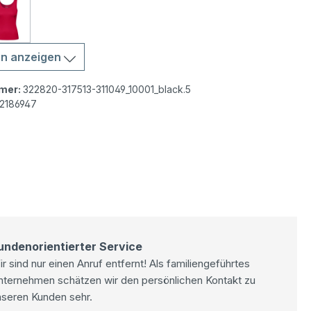
inda Top deep blue
Cecil Linda Top granita red
en anzeigen
mer:
322820-317513-311049_10001_black.5
2186947
undenorientierter Service
r sind nur einen Anruf entfernt! Als familiengeführtes
nternehmen schätzen wir den persönlichen Kontakt zu
nseren Kunden sehr.