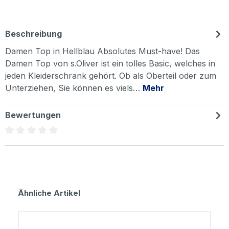
Beschreibung
Damen Top in Hellblau Absolutes Must-have! Das
Damen Top von s.Oliver ist ein tolles Basic, welches in
jeden Kleiderschrank gehört. Ob als Oberteil oder zum
Unterziehen, Sie können es viels…
Mehr
Bewertungen
Durchschnittliche Bewertung von 0 von 5 Sternen
Produktgalerie überspringen
Ähnliche Artikel