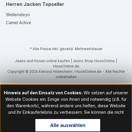
Herren Jacken
Topseller
Wellensteyn
Camel Active
* Alle Preise inkl. gesetzl. Mehrwertsteuer
Jeans und Hosen online kaufen | Jeans Shop HoseOnline |
HoseOnline.de
Copyright © 2026 Eierund Hildesheim / HoseOnline.de - Alle Rechte
vorbehalten
Hinweis auf den Einsatz von Cookies:
Wir setzen auf unserer
Website Cookies ein. Einige von ihnen sind notwendig (z.B. für
den Warenkorb), während andere uns helfen, diese Website
und Ihr Einkauferlebnis zu verbessern. Sie können die nicht
notwendigen Cookies mit Klick auf „OK“ akzeptieren oder per
Alle auswählen
Klick auf "Nur technisch notwendige akzeptieren" ablehnen. Den
Zugang zu den Cookie-Einstellungen finden Sie im Fußbereich