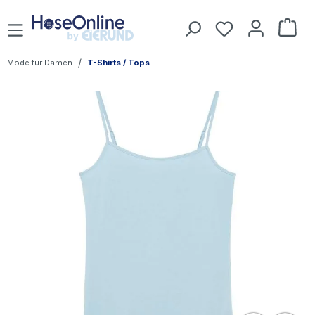
Zum Hauptinhalt springen
Du hast 0 Prod
War
/
Mode für Damen
T-Shirts / Tops
Bildergalerie überspringen