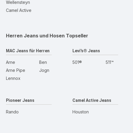
Wellensteyn
Camel Active
Herren Jeans und Hosen
Topseller
MAC Jeans für Herren
Levi's® Jeans
Arne
Ben
501®
511™
Arne Pipe
Jogn
Lennox
Pioneer Jeans
Camel Active Jeans
Rando
Houston