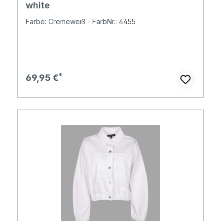
white
Farbe: Cremeweiß - FarbNr.: 4455
Regulärer Preis:
69,95 €