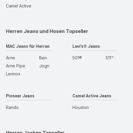
Camel Active
Herren Jeans und Hosen
Topseller
MAC Jeans für Herren
Levi's® Jeans
Arne
Ben
501®
511™
Arne Pipe
Jogn
Lennox
Pioneer Jeans
Camel Active Jeans
Rando
Houston
Herren Jacken
Topseller