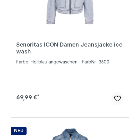
Senoritas ICON Damen Jeansjacke ice
wash
Farbe: Hellblau angewaschen - FarbNr.: 3600
Regulärer Preis:
69,99 €
NEU