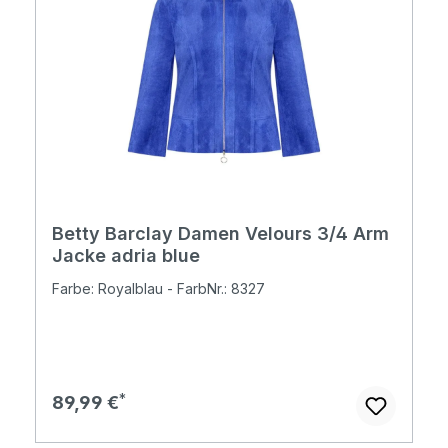
Betty Barclay Damen Velours 3/4 Arm
Jacke adria blue
Farbe: Royalblau - FarbNr.: 8327
Regulärer Preis:
89,99 €