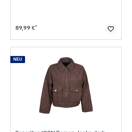
Regulärer Preis:
89,99 €
NEU