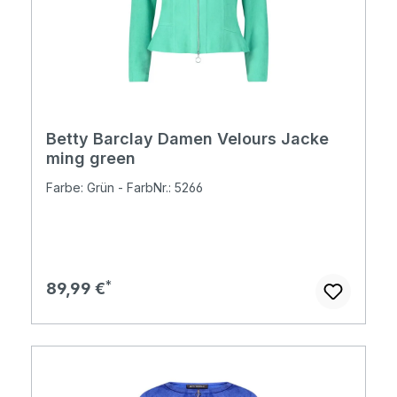
Betty Barclay Damen Velours Jacke
ming green
Farbe: Grün - FarbNr.: 5266
Regulärer Preis:
89,99 €