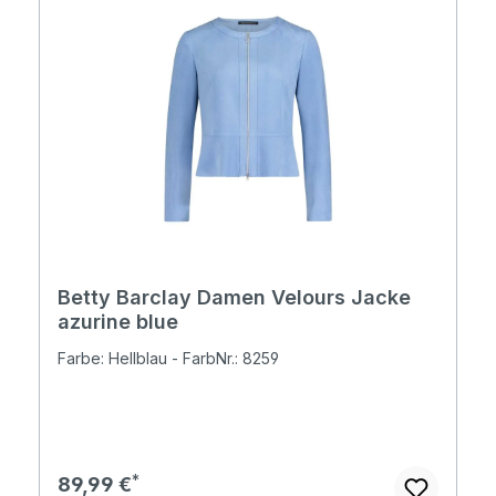
Betty Barclay Damen Velours Jacke
azurine blue
Farbe: Hellblau - FarbNr.: 8259
Regulärer Preis:
89,99 €