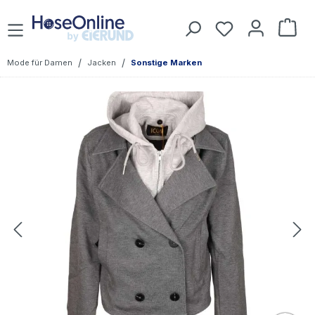
Zum Hauptinhalt springen
War
/
/
Mode für Damen
Jacken
Sonstige Marken
Bildergalerie überspringen