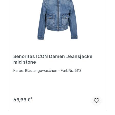
Senoritas ICON Damen Jeansjacke
mid stone
Farbe: Blau angewaschen - FarbNr.: 6113
Regulärer Preis:
69,99 €