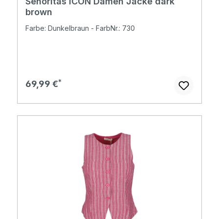
Senoritas ICON Damen Jacke dark
brown
Farbe: Dunkelbraun - FarbNr.: 730
Regulärer Preis:
69,99 €