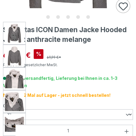
Senoritas ICON Damen Jacke Hooded
Jacket anthracite melange
Verkaufspreis:
60,00 €
%
69,99 €*
Preise inkl. gesetzlicher MwSt.
Sofort versandfertig, Lieferung bei Ihnen in ca. 1-3
Werktagen
Nur noch 2 Mal auf Lager - jetzt schnell bestellen!
auswählen
Größe
Produkt Anzahl: Gib den gewünschten Wer