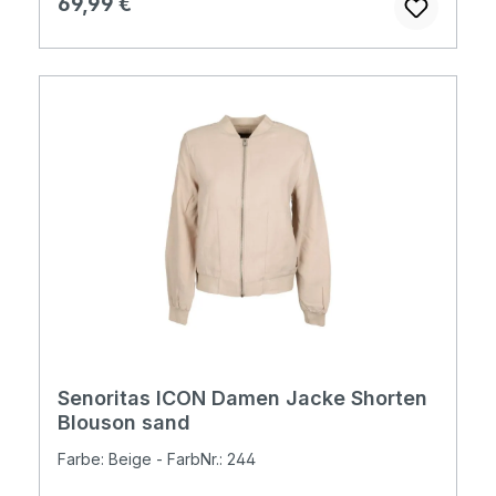
Regulärer Preis:
69,99 €
Senoritas ICON Damen Jacke Shorten
Blouson sand
Farbe: Beige - FarbNr.: 244