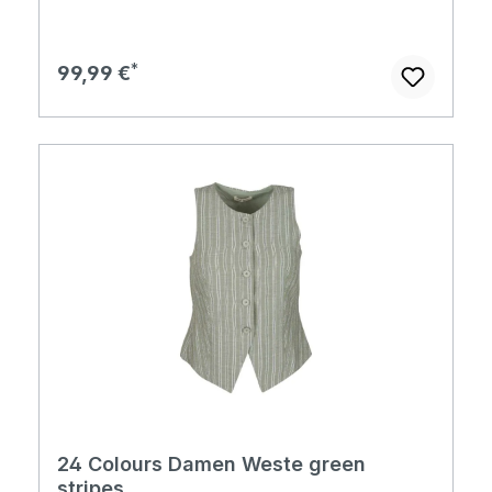
Regulärer Preis:
99,99 €
24 Colours Damen Weste green
stripes