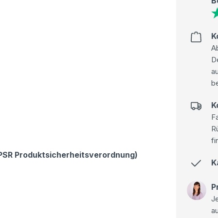
B
K
Ab
D
au
be
K
Fa
R
fi
GPSR Produktsicherheitsverordnung)
K
P
Je
a