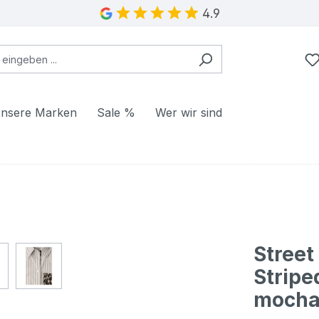
4.9
nsere Marken
Sale %
Wer wir sind
Stree
Striped
moch