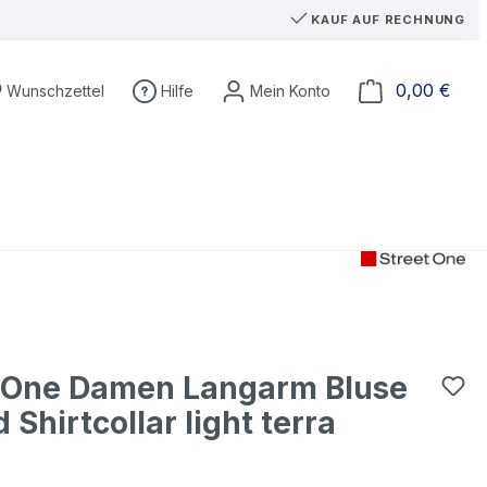
KAUF AUF RECHNUNG
Du hast 0 Produkte auf dem Merkzettel
Ware
0,00 €
Wunschzettel
Hilfe
t One Damen Langarm Bluse
 Shirtcollar light terra
a