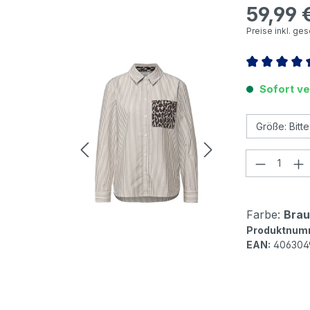
59,99 
Regulärer Pr
Preise inkl. ge
Durchschnitt
Sofort ve
Produkt
Farbe:
Brau
Produktnum
EAN:
406304