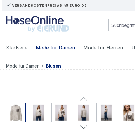
VERSANDKOSTENFREI AB 45 EURO DE
m Hauptinhalt springen
Zur Suche springen
Zur Hauptnavigation springen
Startseite
Mode für Damen
Mode für Herren
U
/
Mode für Damen
Blusen
Bildergalerie überspringen