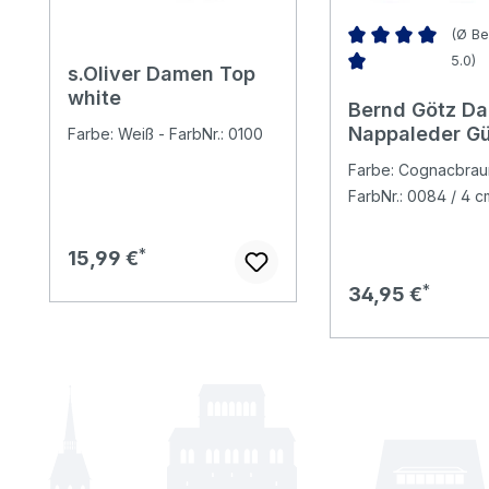
(Ø Be
5.0)
s.Oliver Damen Top
Durchschnittliche 
white
Bernd Götz D
Nappaleder Gü
Farbe: Weiß - FarbNr.: 0100
brown
Farbe: Cognacbrau
FarbNr.: 0084 / 4 c
Regulärer Preis:
15,99 €
Regulärer Preis:
34,95 €