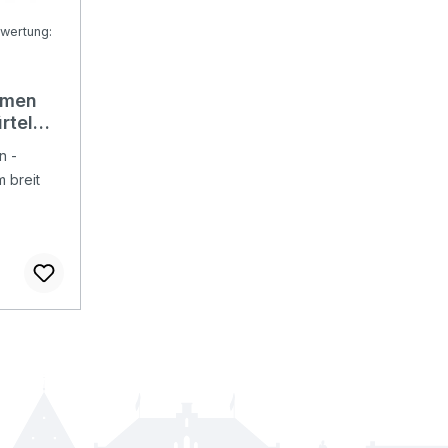
wertung:
Bewertung von 5 von 5 Sternen
amen
rtel
n -
m breit