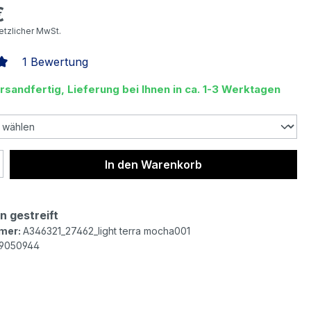
€
eis:
setzlicher MwSt.
1 Bewertung
liche Bewertung von 5 von 5 Sternen
rsandfertig, Lieferung bei Ihnen in ca. 1-3 Werktagen
 Anzahl: Gib den gewünschten Wert ein 
In den Warenkorb
n gestreift
mer:
A346321_27462_light terra mocha001
9050944