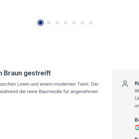
n Braun gestreift
K
sischen Linien und einem modernen Twist. Der
Wi
, während die reine Baumwolle für angenehmen
U
u
B