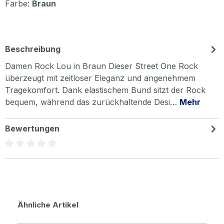
Farbe:
Braun
Beschreibung
Damen Rock Lou in Braun Dieser Street One Rock
überzeugt mit zeitloser Eleganz und angenehmem
Tragekomfort. Dank elastischem Bund sitzt der Rock
bequem, während das zurückhaltende Desi…
Mehr
Bewertungen
Durchschnittliche Bewertung von 0 von 5 Sternen
Produktgalerie überspringen
Ähnliche Artikel