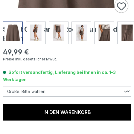
Street One Damen Rock Lou nomad
brown
49,99 €
Regulärer Preis:
Preise inkl. gesetzlicher MwSt.
Sofort versandfertig, Lieferung bei Ihnen in ca. 1-3
Werktagen
IN DEN WARENKORB