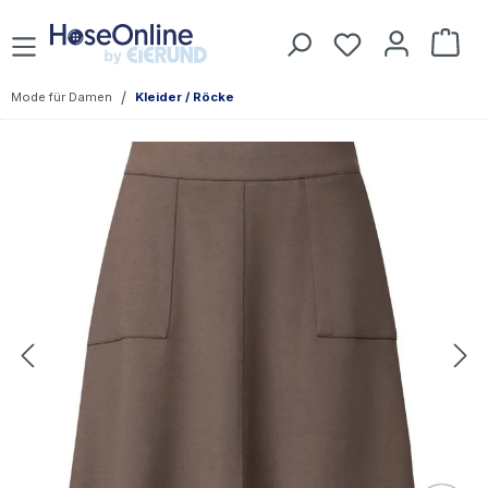
Zum Hauptinhalt springen
Du hast 0 Prod
War
/
Mode für Damen
Kleider / Röcke
Bildergalerie überspringen