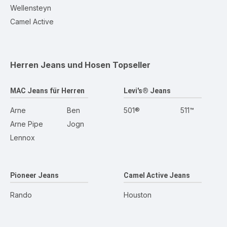
Wellensteyn
Camel Active
Herren Jeans und Hosen
Topseller
MAC Jeans für Herren
Levi's® Jeans
Arne
Ben
501®
511™
Arne Pipe
Jogn
Lennox
Pioneer Jeans
Camel Active Jeans
Rando
Houston