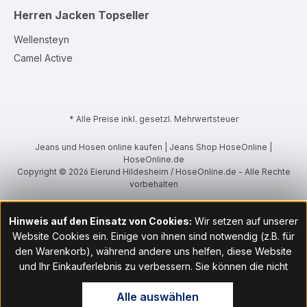
Herren Jacken
Topseller
Wellensteyn
Camel Active
* Alle Preise inkl. gesetzl. Mehrwertsteuer
Jeans und Hosen online kaufen | Jeans Shop HoseOnline |
HoseOnline.de
Copyright © 2026 Eierund Hildesheim / HoseOnline.de - Alle Rechte
vorbehalten
Hinweis auf den Einsatz von Cookies:
Wir setzen auf unserer
Website Cookies ein. Einige von ihnen sind notwendig (z.B. für
den Warenkorb), während andere uns helfen, diese Website
und Ihr Einkauferlebnis zu verbessern. Sie können die nicht
notwendigen Cookies mit Klick auf „OK“ akzeptieren oder per
Alle auswählen
Klick auf "Nur technisch notwendige akzeptieren" ablehnen. Den