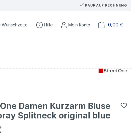
KAUF AUF RECHNUNG
Du hast 0 Produkte auf dem Merkzettel
Ware
0,00 €
Wunschzettel
Hilfe
t One Damen Kurzarm Bluse
ay Splitneck original blue
€
eis: