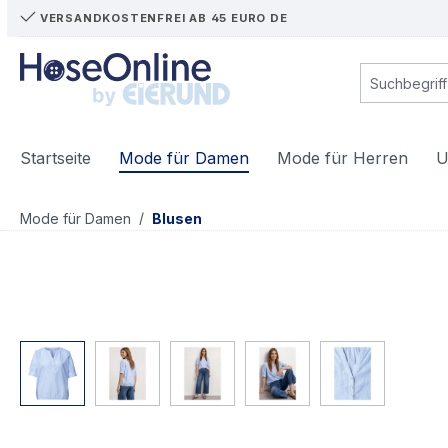
VERSANDKOSTENFREI AB 45 EURO DE
m Hauptinhalt springen
Zur Suche springen
Zur Hauptnavigation springen
Startseite
Mode für Damen
Mode für Herren
U
/
Mode für Damen
Blusen
Bildergalerie überspringen