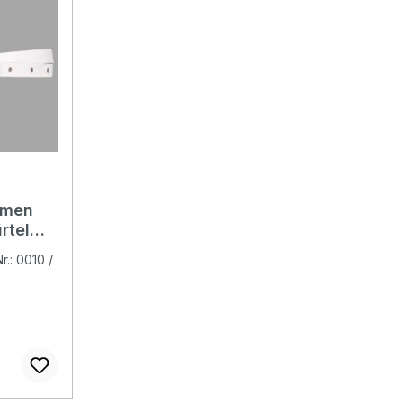
amen
rtel
r.: 0010 /