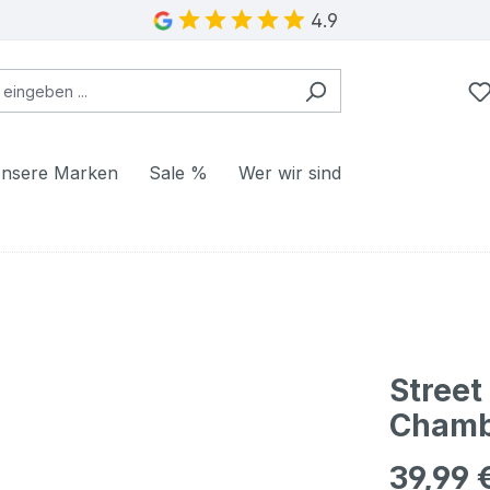
4.9
nsere Marken
Sale %
Wer wir sind
Stree
Chambr
39,99 
Regulärer Pr