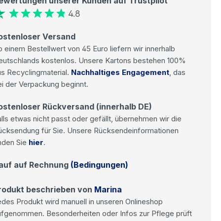
ewertungen unserer Kunden auf Trustpilot
4.8
ostenloser Versand
 einem Bestellwert von 45 Euro liefern wir innerhalb
eutschlands kostenlos. Unsere Kartons bestehen 100%
s Recyclingmaterial.
Nachhaltiges Engagement
, das
i der Verpackung beginnt.
ostenloser Rückversand (innerhalb DE)
lls etwas nicht passt oder gefällt, übernehmen wir die
ücksendung für Sie. Unsere Rücksendeinformationen
nden Sie
hier
.
auf auf Rechnung
(Bedingungen)
rodukt beschrieben von
Marina
des Produkt wird manuell in unseren Onlineshop
ufgenommen. Besonderheiten oder Infos zur Pflege prüft