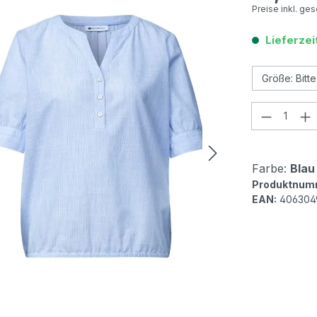
Preise inkl. ge
Lieferzei
Produkt
Farbe:
Blau 
Produktnum
EAN:
406304