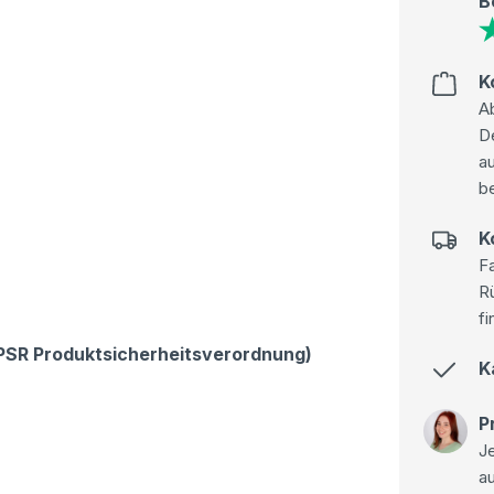
B
K
Ab
D
au
be
K
Fa
R
fi
GPSR Produktsicherheitsverordnung)
K
P
Je
a