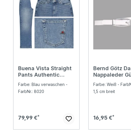
Buena Vista Straight
Bernd Götz D
Pants Authentic
Nappaleder Gü
Denim Jeans stone
classic white
Farbe: Blau verwaschen -
Farbe: Weiß - FarbN
denim
FarbNr.: 8020
1,5 cm breit
Regulärer Preis:
Regulärer Preis:
79,99 €
16,95 €