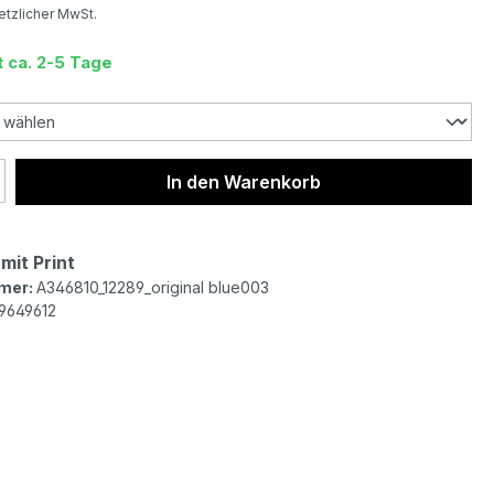
setzlicher MwSt.
t ca. 2-5 Tage
 Anzahl: Gib den gewünschten Wert ein 
In den Warenkorb
mit Print
mer:
A346810_12289_original blue003
9649612