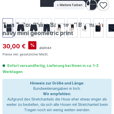
+ Weitere Farben
Tom Tailor Chino Baumwoll Bermuda
navy mini geometric print
Verkaufspreis:
30,00 €
%
39,99 €*
Preise inkl. gesetzlicher MwSt.
Sofort versandfertig, Lieferung bei Ihnen in ca. 1-3
Werktagen
Hinweis zur Größe und Länge:
Bundweitenangaben in Inch.
Wir empfehlen:
Aufgrund des Stretchanteils die Hose eher etwas enger als
weiter zu bestellen, da sich alle Hosen mit Stretchanteil beim
Tragen noch ein wenig weiten werden.