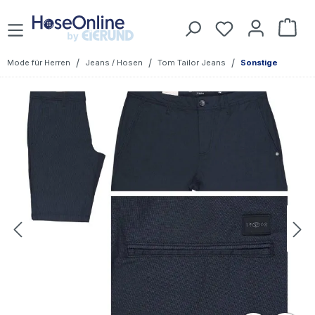
Zum Hauptinhalt springen
Du hast 0 Prod
War
/
/
/
Mode für Herren
Jeans / Hosen
Tom Tailor Jeans
Sonstige
Bildergalerie überspringen