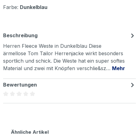
Farbe:
Dunkelblau
Beschreibung
Herren Fleece Weste in Dunkelblau Diese
ärmellose Tom Tailor Herrenjacke wirkt besonders
sportlich und schick. Die Weste hat ein super softes
Material und zwei mit Knöpfen verschlie&sz…
Mehr
Bewertungen
Durchschnittliche Bewertung von 0 von 5 Sternen
Produktgalerie überspringen
Ähnliche Artikel