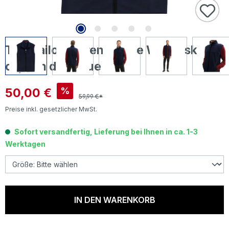
Tom Tailor Herren Fleece Weste sky
captain dark blue
Verkaufspreis:
50,00 €
%
59,99 €*
Preise inkl. gesetzlicher MwSt.
Sofort versandfertig, Lieferung bei Ihnen in ca. 1-3
Werktagen
IN DEN WARENKORB