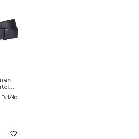
rren
rtel
 FarbNr.: