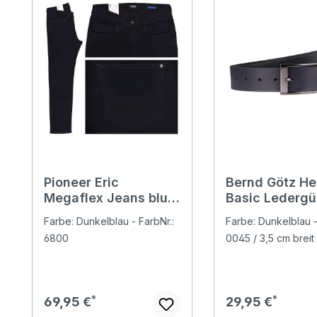
Pioneer Eric
Bernd Götz He
Megaflex Jeans blue
Basic Ledergü
black raw
marine
Farbe: Dunkelblau - FarbNr.:
Farbe: Dunkelblau -
6800
0045 / 3,5 cm breit
Regulärer Preis:
Regulärer Preis:
69,95 €
29,95 €