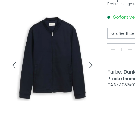
Preise inkl. ge
Sofort ve
Produkt
Farbe:
Dunk
Produktnum
EAN:
406940