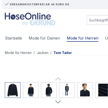
VERSANDKOSTENFREI AB 45 EURO DE
m Hauptinhalt springen
Zur Suche springen
Zur Hauptnavigation springen
Startseite
Mode für Damen
Mode für Herren
U
/
/
Mode für Herren
Jacken
Tom Tailor
Bildergalerie überspringen