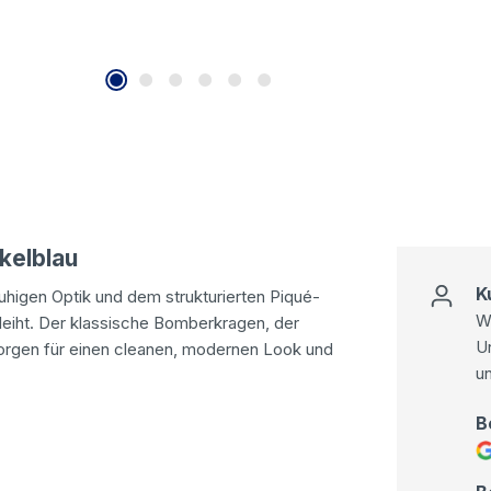
kelblau
K
ruhigen Optik und dem strukturierten Piqué-
Wi
leiht. Der klassische Bomberkragen, der
U
rgen für einen cleanen, modernen Look und
u
B