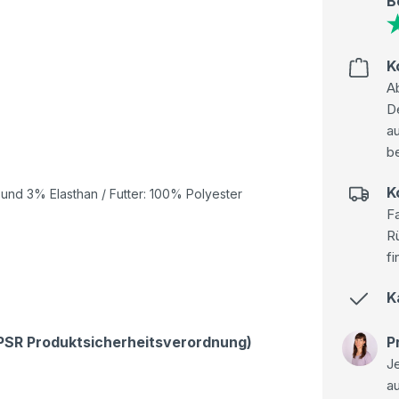
B
K
Ab
D
au
be
K
nd 3% Elasthan / Futter: 100% Polyester
Fa
R
fi
K
GPSR Produktsicherheitsverordnung)
P
Je
a