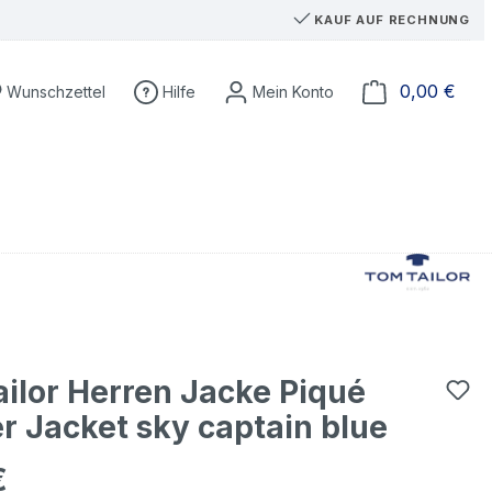
KAUF AUF RECHNUNG
Du hast 0 Produkte auf dem Merkzettel
Ware
0,00 €
Wunschzettel
Hilfe
ilor Herren Jacke Piqué
 Jacket sky captain blue
€
eis: