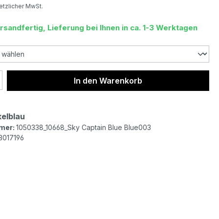
setzlicher MwSt.
rsandfertig, Lieferung bei Ihnen in ca. 1-3 Werktagen
 Anzahl: Gib den gewünschten Wert ein 
In den Warenkorb
elblau
mer:
1050338_10668_Sky Captain Blue Blue003
3017196