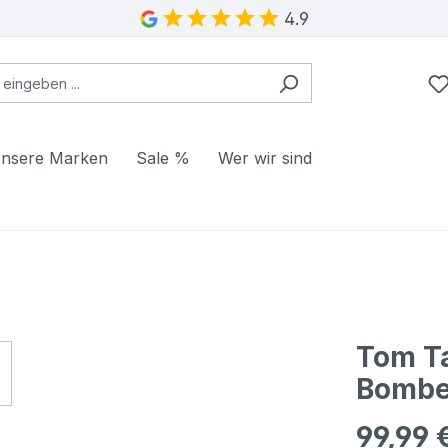
4.9
nsere Marken
Sale %
Wer wir sind
Tom Ta
Bomber
99,99 
Regulärer Pr