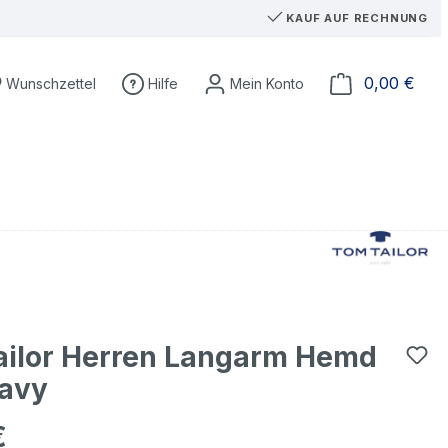
KAUF AUF RECHNUNG
Du hast 0 Produkte auf dem Merkzettel
Ware
0,00 €
Wunschzettel
Hilfe
ailor Herren Langarm Hemd
navy
€
eis: