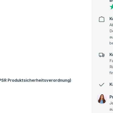
B
K
Ab
D
au
be
K
Fa
R
fi
GPSR Produktsicherheitsverordnung)
K
P
Je
a