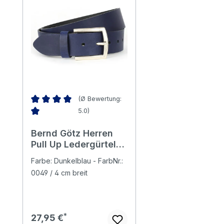
(Ø Bewertung:
5.0)
Durchschnittliche Bewertung von 5 von 5 Sternen
Bernd Götz Herren
Pull Up Ledergürtel
deep blue
Farbe: Dunkelblau - FarbNr.:
0049 / 4 cm breit
Regulärer Preis:
27,95 €