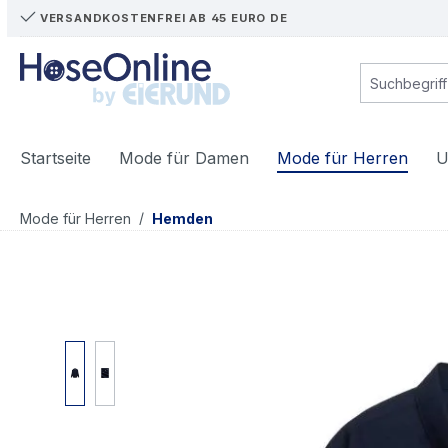
VERSANDKOSTENFREI AB 45 EURO DE
m Hauptinhalt springen
Zur Suche springen
Zur Hauptnavigation springen
Startseite
Mode für Damen
Mode für Herren
U
/
Mode für Herren
Hemden
Bildergalerie überspringen