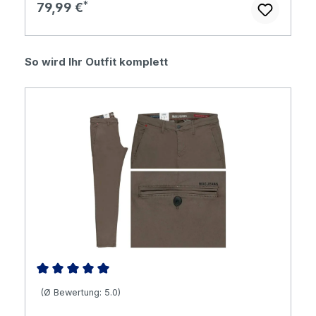
Regulärer Preis:
79,99 €
Produktgalerie überspringen
So wird Ihr Outfit komplett
Durchschnittliche Bewertung von 5 von 5 Sternen
(Ø Bewertung: 5.0)