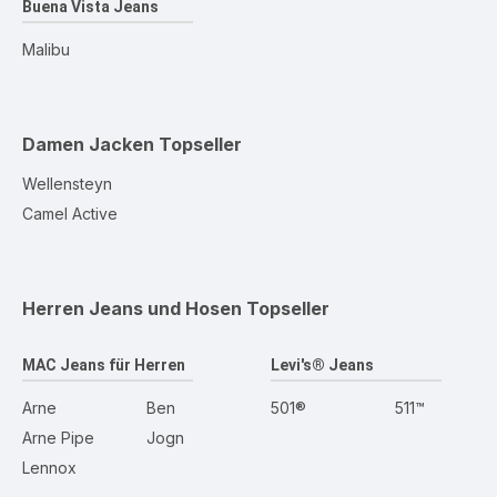
Buena Vista Jeans
Malibu
Damen Jacken
Topseller
Wellensteyn
Camel Active
Herren Jeans und Hosen
Topseller
MAC Jeans für Herren
Levi's® Jeans
Arne
Ben
501®
511™
Arne Pipe
Jogn
Lennox