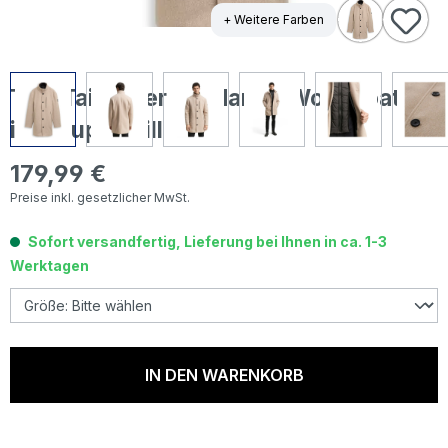
+ Weitere Farben
Tom Tailor Herren Mantel Wool Coat 2
in 1 taupe twill
179,99 €
Regulärer Preis:
Preise inkl. gesetzlicher MwSt.
Sofort versandfertig, Lieferung bei Ihnen in ca. 1-3
Werktagen
IN DEN WARENKORB