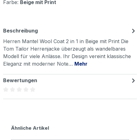
Farbe:
Beige mit Print
Beschreibung
Herren Mantel Wool Coat 2 in 1 in Beige mit Print Die
Tom Tailor Herrenjacke überzeugt als wandelbares
Modell für viele Anlässe. Ihr Design vereint klassische
Eleganz mit moderner Note…
Mehr
Bewertungen
Durchschnittliche Bewertung von 0 von 5 Sternen
Produktgalerie überspringen
Ähnliche Artikel