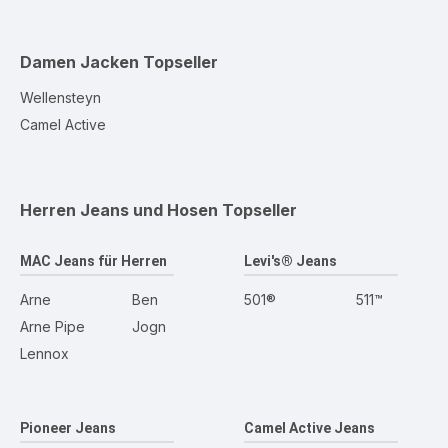
Damen Jacken
Topseller
Wellensteyn
Camel Active
Herren Jeans und Hosen
Topseller
MAC Jeans für Herren
Levi's® Jeans
Arne
Ben
501®
511™
Arne Pipe
Jogn
Lennox
Pioneer Jeans
Camel Active Jeans