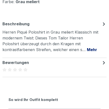
Farbe:
Grau meliert
Beschreibung
Herren Piqué Poloshirt in Grau meliert Klassisch mit
modernem Twist: Dieses Tom Tailor Herren
Poloshirt überzeugt durch den Kragen mit
kontrastfarbenen Streifen, welcher einen s…
Mehr
Bewertungen
Durchschnittliche Bewertung von 0 von 5 Sternen
Produktgalerie überspringen
So wird Ihr Outfit komplett