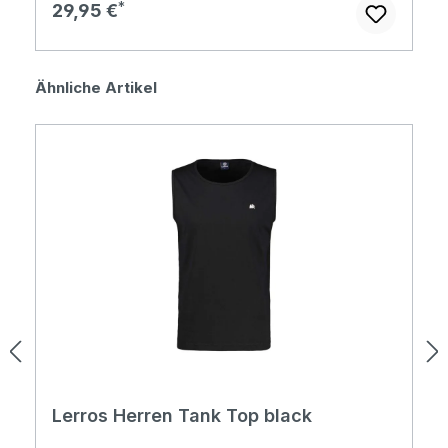
Regulärer Preis:
29,95 €
Produktgalerie überspringen
Ähnliche Artikel
Lerros Herren Tank Top black