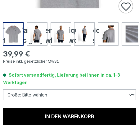
Tom Tailor Herren Piqué Poloshirt
tarmac grey white two tone
39,99 €
Regulärer Preis:
Preise inkl. gesetzlicher MwSt.
Sofort versandfertig, Lieferung bei Ihnen in ca. 1-3
Werktagen
IN DEN WARENKORB