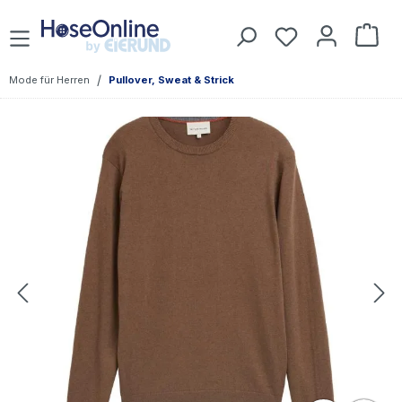
Zum Hauptinhalt springen
Du hast 0 Prod
War
/
Mode für Herren
Pullover, Sweat & Strick
Bildergalerie überspringen