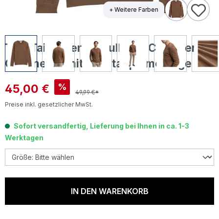
+ Weitere Farben
Tom Tailor Herren Pullover Cashmere
Crewneck Knit dark taupe melange
Verkaufspreis:
45,00 €
%
49,99 €*
Preise inkl. gesetzlicher MwSt.
Sofort versandfertig, Lieferung bei Ihnen in ca. 1-3
Werktagen
IN DEN WARENKORB