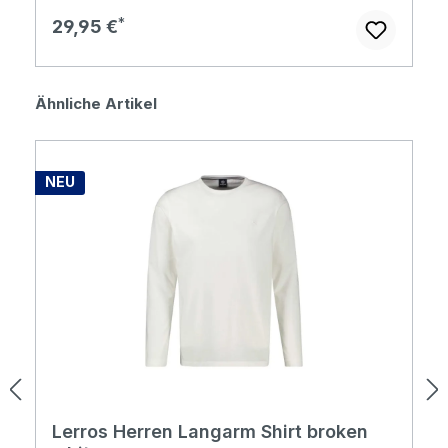
Regulärer Preis:
29,95 €
Produktgalerie überspringen
Ähnliche Artikel
NEU
Lerros Herren Langarm Shirt broken