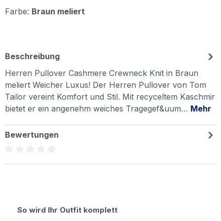
Farbe:
Braun meliert
Beschreibung
Herren Pullover Cashmere Crewneck Knit in Braun
meliert Weicher Luxus! Der Herren Pullover von Tom
Tailor vereint Komfort und Stil. Mit recyceltem Kaschmir
bietet er ein angenehm weiches Tragegef&uum…
Mehr
Bewertungen
Durchschnittliche Bewertung von 0 von 5 Sternen
Produktgalerie überspringen
So wird Ihr Outfit komplett