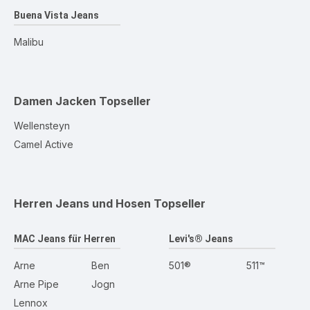
Buena Vista Jeans
Malibu
Damen Jacken
Topseller
Wellensteyn
Camel Active
Herren Jeans und Hosen
Topseller
MAC Jeans für Herren
Levi's® Jeans
Arne
Ben
501®
511™
Arne Pipe
Jogn
Lennox