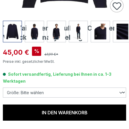
Tom Tailor Herren Pullover Cashmere
V-Neck Knit navy melange
Verkaufspreis:
45,00 €
%
49,99 €*
Preise inkl. gesetzlicher MwSt.
Sofort versandfertig, Lieferung bei Ihnen in ca. 1-3
Werktagen
IN DEN WARENKORB