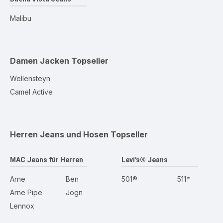
Malibu
Damen Jacken
Topseller
Wellensteyn
Camel Active
Herren Jeans und Hosen
Topseller
MAC Jeans für Herren
Levi's® Jeans
Arne
Ben
501®
511™
Arne Pipe
Jogn
Lennox