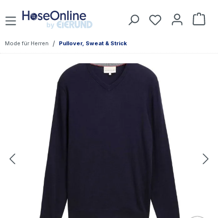
Zum Hauptinhalt springen
Du hast 0 Prod
War
/
Mode für Herren
Pullover, Sweat & Strick
Bildergalerie überspringen