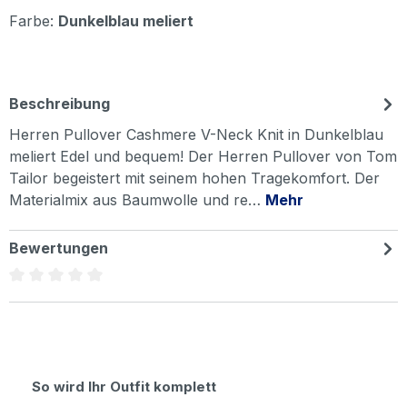
Farbe:
Dunkelblau meliert
Beschreibung
Herren Pullover Cashmere V-Neck Knit in Dunkelblau
meliert Edel und bequem! Der Herren Pullover von Tom
Tailor begeistert mit seinem hohen Tragekomfort. Der
Materialmix aus Baumwolle und re…
Mehr
Bewertungen
Durchschnittliche Bewertung von 0 von 5 Sternen
Produktgalerie überspringen
So wird Ihr Outfit komplett