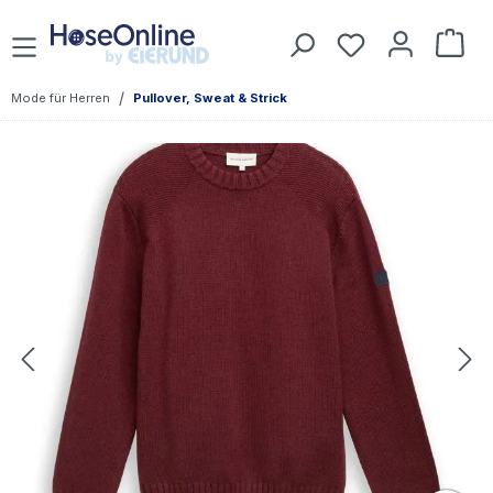
Zum Hauptinhalt springen
Du hast 0 Prod
War
/
Mode für Herren
Pullover, Sweat & Strick
Bildergalerie überspringen