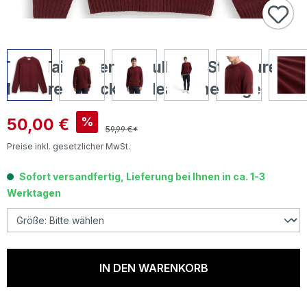
Tom Tailor Herren Pullover Structure
Mix Crew Neck bordeaux melange
Verkaufspreis:
50,00 €
%
59,99 €*
Preise inkl. gesetzlicher MwSt.
Sofort versandfertig, Lieferung bei Ihnen in ca. 1-3
Werktagen
IN DEN WARENKORB