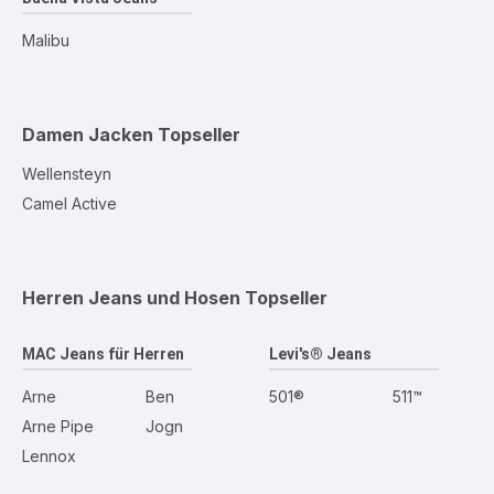
Malibu
Damen Jacken
Topseller
Wellensteyn
Camel Active
Herren Jeans und Hosen
Topseller
MAC Jeans für Herren
Levi's® Jeans
Arne
Ben
501®
511™
Arne Pipe
Jogn
Lennox