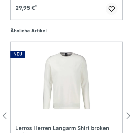
Regulärer Preis:
29,95 €
Produktgalerie überspringen
Ähnliche Artikel
NEU
Lerros Herren Langarm Shirt broken