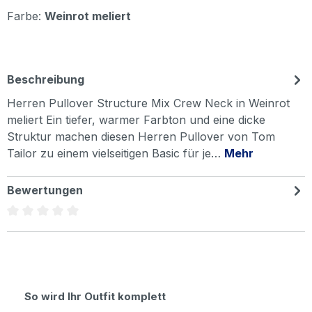
Farbe:
Weinrot meliert
Beschreibung
Herren Pullover Structure Mix Crew Neck in Weinrot
meliert Ein tiefer, warmer Farbton und eine dicke
Struktur machen diesen Herren Pullover von Tom
Tailor zu einem vielseitigen Basic für je…
Mehr
Bewertungen
Durchschnittliche Bewertung von 0 von 5 Sternen
Produktgalerie überspringen
So wird Ihr Outfit komplett