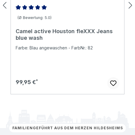
Durchschnittliche Bewertung von 5 von 5 Sternen
(Ø Bewertung: 5.0)
Camel active Houston fleXXX Jeans
blue wash
Farbe: Blau angewaschen - FarbNr.: 82
Regulärer Preis:
99,95 €
FAMILIENGEFÜHRT AUS DEM HERZEN HILDESHEIMS