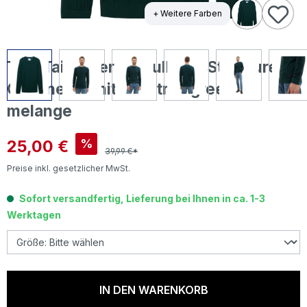
+ Weitere Farben
Tom Tailor Herren Pullover Structured
Crewneck Knit dark tree green
melange
Verkaufspreis:
25,00 €
%
39,99 €*
Preise inkl. gesetzlicher MwSt.
Sofort versandfertig, Lieferung bei Ihnen in ca. 1-3
Werktagen
IN DEN WARENKORB