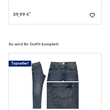
Regulärer Preis:
39,99 €
Produktgalerie überspringen
So wird Ihr Outfit komplett
Topseller!