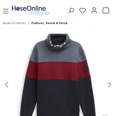
Zum Hauptinhalt springen
Du hast 0 Prod
War
/
Mode für Herren
Pullover, Sweat & Strick
Bildergalerie überspringen