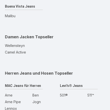
Buena Vista Jeans
Malibu
Damen Jacken
Topseller
Wellensteyn
Camel Active
Herren Jeans und Hosen
Topseller
MAC Jeans für Herren
Levi's® Jeans
Arne
Ben
501®
511™
Arne Pipe
Jogn
Lennox