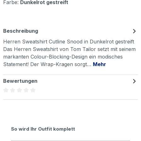
Farbe:
Dunkelrot gestreift
Beschreibung
Herren Sweatshirt Cutline Snood in Dunkelrot gestreift
Das Herren Sweatshirt von Tom Tailor setzt mit seinem
markanten Colour-Blocking-Design ein modisches
Statement! Der Wrap-Kragen sorgt…
Mehr
Bewertungen
Durchschnittliche Bewertung von 0 von 5 Sternen
Produktgalerie überspringen
So wird Ihr Outfit komplett