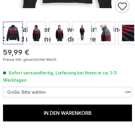
Tom Tailor Herren Sweatshirt Cutline
Snood cabarnet bordeaux red
59,99 €
Regulärer Preis:
Preise inkl. gesetzlicher MwSt.
Sofort versandfertig, Lieferung bei Ihnen in ca. 1-3
Werktagen
IN DEN WARENKORB