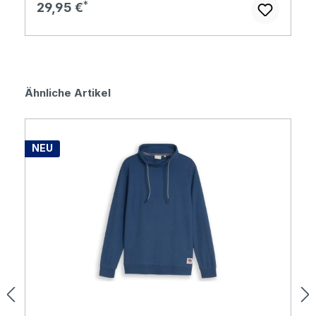
Regulärer Preis:
29,95 €
Produktgalerie überspringen
Ähnliche Artikel
NEU