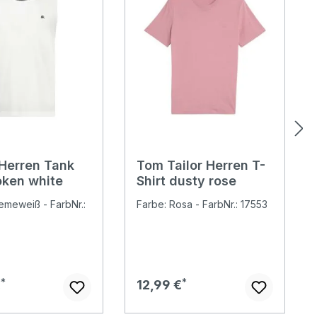
 Herren Tank
Tom Tailor Herren T-
oken white
Shirt dusty rose
emeweiß - FarbNr.:
Farbe: Rosa - FarbNr.: 17553
er Preis:
Regulärer Preis:
€
12,99 €