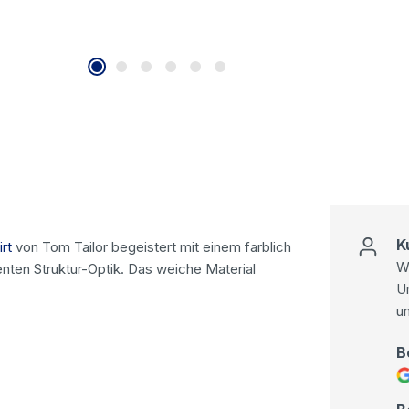
K
rt
von Tom Tailor begeistert mit einem farblich
Wi
ten Struktur-Optik. Das weiche Material
U
u
B