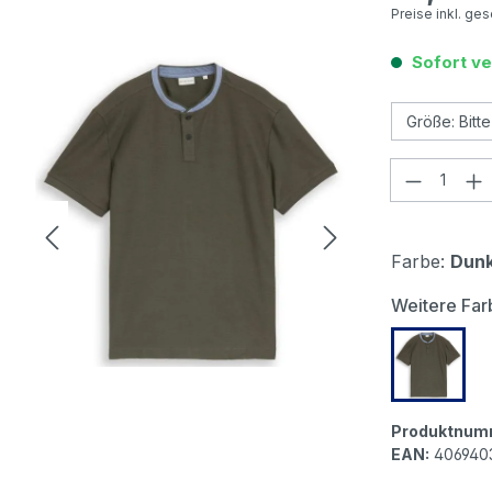
Preise inkl. ge
Sofort ve
Produkt
Farbe:
Dunk
Weitere Far
Tom Tai
Produktnum
EAN:
406940