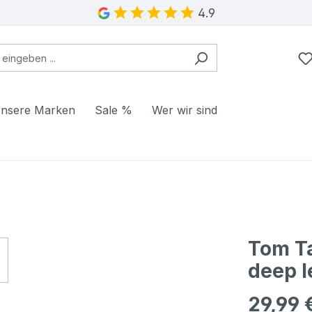
4.9
nsere Marken
Sale %
Wer wir sind
Tom Ta
deep l
29,99 
Regulärer Pr