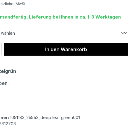
setzlicher MwSt.
rsandfertig, Lieferung bei Ihnen in ca. 1-3 Werktagen
 Anzahl: Gib den gewünschten Wert ein 
In den Warenkorb
elgrün
auswählen
ben:
lor Herren T-Shirt Henley deep leaf green structured
mer:
1051183_26543_deep leaf green001
3812708