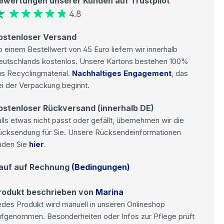
ewertungen unserer Kunden auf Trustpilot
4.8
ostenloser Versand
 einem Bestellwert von 45 Euro liefern wir innerhalb
eutschlands kostenlos. Unsere Kartons bestehen 100%
s Recyclingmaterial.
Nachhaltiges Engagement
, das
i der Verpackung beginnt.
ostenloser Rückversand (innerhalb DE)
lls etwas nicht passt oder gefällt, übernehmen wir die
ücksendung für Sie. Unsere Rücksendeinformationen
nden Sie
hier
.
auf auf Rechnung
(Bedingungen)
rodukt beschrieben von
Marina
des Produkt wird manuell in unseren Onlineshop
ufgenommen. Besonderheiten oder Infos zur Pflege prüft