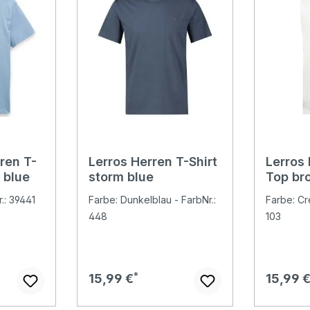
ren T-
Lerros Herren T-Shirt
Lerros
 blue
storm blue
Top br
.: 39441
Farbe: Dunkelblau - FarbNr.:
Farbe: Cr
448
103
Regulärer Preis:
Regulär
15,99 €
15,99 