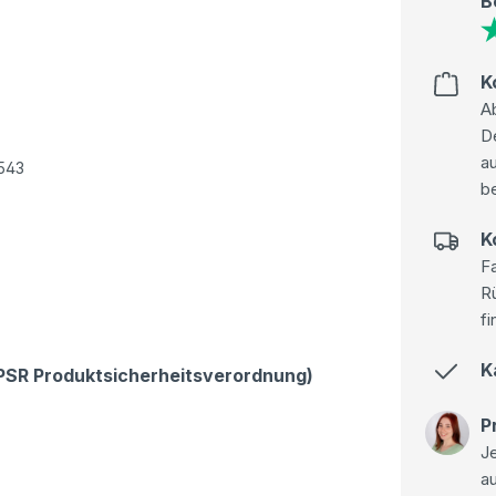
B
K
Ab
D
au
6543
be
K
Fa
R
fi
K
GPSR Produktsicherheitsverordnung)
P
Je
a