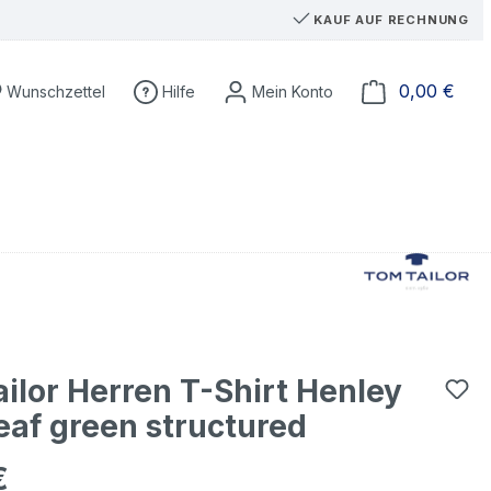
KAUF AUF RECHNUNG
Du hast 0 Produkte auf dem Merkzettel
Ware
0,00 €
Wunschzettel
Hilfe
ilor Herren T-Shirt Henley
eaf green structured
€
eis: