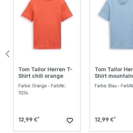
Tom Tailor Herren T-
Tom Tailor Her
Shirt chili orange
Shirt mountain
Farbe: Orange - FarbNr.:
Farbe: Blau - FarbNr
11214
Regulärer Preis:
Regulärer Preis:
12,99 €
12,99 €