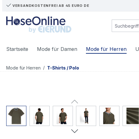
VERSANDKOSTENFREI AB 45 EURO DE
m Hauptinhalt springen
Zur Suche springen
Zur Hauptnavigation springen
Startseite
Mode für Damen
Mode für Herren
U
/
Mode für Herren
T-Shirts / Polo
Bildergalerie überspringen