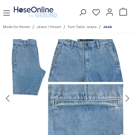
Zum Hauptinhalt springen
Du hast 0 Prod
War
/
/
/
Mode für Herren
Jeans / Hosen
Tom Tailor Jeans
Josh
Bildergalerie überspringen