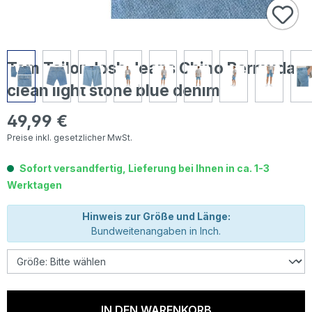
Tom Tailor Josh Jeans Chino Bermuda
clean light stone blue denim
49,99 €
Regulärer Preis:
Preise inkl. gesetzlicher MwSt.
Sofort versandfertig, Lieferung bei Ihnen in ca. 1-3
Werktagen
Hinweis zur Größe und Länge:
Bundweitenangaben in Inch.
IN DEN WARENKORB