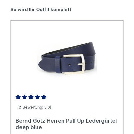
Produktgalerie überspringen
So wird Ihr Outfit komplett
Durchschnittliche Bewertung von 5 von 5 Sternen
(Ø Bewertung: 5.0)
Bernd Götz Herren Pull Up Ledergürtel
deep blue