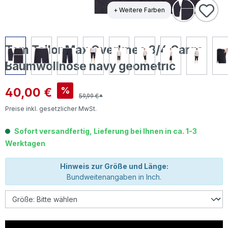
+ Weitere Farben
Tom Tailor Max Overknee 3/4 Cargo
Baumwollhose navy geometric
Verkaufspreis:
40,00 €
%
59,99 €*
Preise inkl. gesetzlicher MwSt.
Sofort versandfertig, Lieferung bei Ihnen in ca. 1-3
Werktagen
Hinweis zur Größe und Länge:
Bundweitenangaben in Inch.