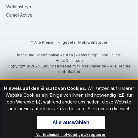
Wellensteyn
Camel Active
* Alle Preise inkl. gesetzl. Mehrwertsteuer
Jeans und Hosen online kaufen | Jeans Shop HoseOnline |
HoseOnline.de
Copyright © 2026 Eierund Hildesheim / HoseOnline.de - Alle Rechte
vorbehalten
Hinweis auf den Einsatz von Cookies:
Wir setzen auf unserer
Website Cookies ein. Einige von ihnen sind notwendig (z.B. für
den Warenkorb), während andere uns helfen, diese Website
und Ihr Einkauferlebnis zu verbessern. Sie können die nicht
notwendigen Cookies mit Klick auf „OK“ akzeptieren oder per
Alle auswählen
Klick auf "Nur technisch notwendige akzeptieren" ablehnen. Den
Zugang zu den Cookie-Einstellungen finden Sie im Fußbereich
Nur technisch notwendige akzeptieren
unserer Website im Menüpunkt „Informationen“. Dort können Sie