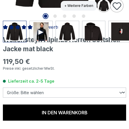
+ Weitere Farben
8 Bewertungen
Durchschnittliche Bewertung von 5 von 5 Sternen
Wellensteyn Alpinus Herren Softshell
Jacke mat black
119,50 €
Regulärer Preis:
Preise inkl. gesetzlicher MwSt.
Lieferzeit ca. 2-5 Tage
IN DEN WARENKORB