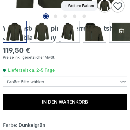
+ Weitere Farben
Wellensteyn Alpinus Herren Softshell
Jacke blackarmy green
119,50 €
Regulärer Preis:
Preise inkl. gesetzlicher MwSt.
Lieferzeit ca. 2-5 Tage
IN DEN WARENKORB
Farbe:
Dunkelgrün