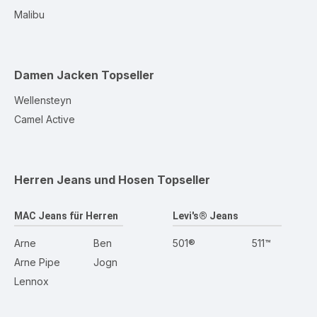
Malibu
Damen Jacken
Topseller
Wellensteyn
Camel Active
Herren Jeans und Hosen
Topseller
MAC Jeans für Herren
Levi's® Jeans
Arne
Ben
501®
511™
Arne Pipe
Jogn
Lennox