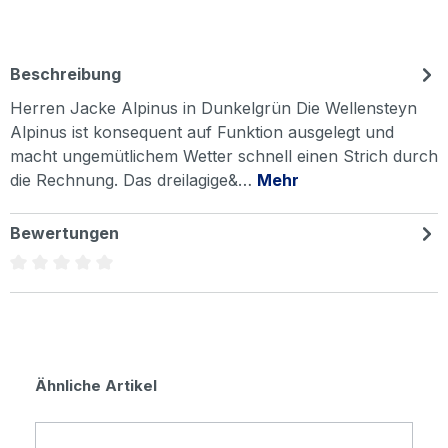
Beschreibung
Herren Jacke Alpinus in Dunkelgrün Die Wellensteyn
Alpinus ist konsequent auf Funktion ausgelegt und
macht ungemütlichem Wetter schnell einen Strich durch
die Rechnung. Das dreilagige&…
Mehr
Bewertungen
Durchschnittliche Bewertung von 0 von 5 Sternen
Produktgalerie überspringen
Ähnliche Artikel