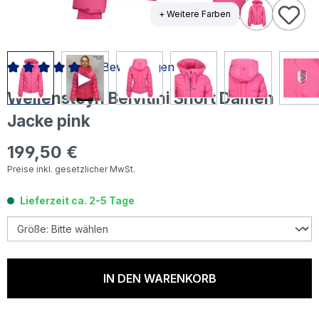
+ Weitere Farben
2 Bewertungen
Durchschnittliche Bewertung von 5 von 5 Sternen
Wellensteyn Belvitini Short Damen
Jacke pink
199,50 €
Regulärer Preis:
Preise inkl. gesetzlicher MwSt.
Lieferzeit ca. 2-5 Tage
IN DEN WARENKORB