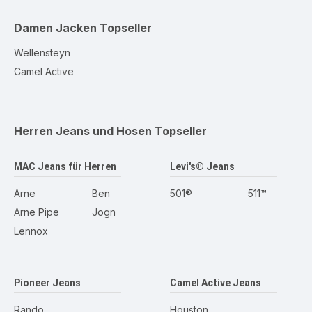
Damen Jacken
Topseller
Wellensteyn
Camel Active
Herren Jeans und Hosen
Topseller
MAC Jeans für Herren
Levi's® Jeans
Arne
Ben
501®
511™
Arne Pipe
Jogn
Lennox
Pioneer Jeans
Camel Active Jeans
Rando
Houston