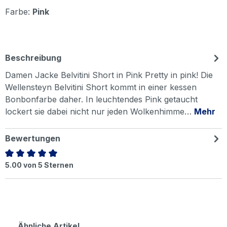
Farbe:
Pink
Beschreibung
Damen Jacke Belvitini Short in Pink Pretty in pink! Die
Wellensteyn Belvitini Short kommt in einer kessen
Bonbonfarbe daher. In leuchtendes Pink getaucht
lockert sie dabei nicht nur jeden Wolkenhimme…
Mehr
Bewertungen
Durchschnittliche Bewertung von 5 von 5 Sternen
5.00 von 5 Sternen
Produktgalerie überspringen
Ähnliche Artikel