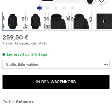
Wellensteyn Blackjack Men Long
Herren Jacke black
259,50 €
Regulärer Preis:
Preise inkl. gesetzlicher MwSt.
Lieferzeit ca. 2-5 Tage
IN DEN WARENKORB
Farbe:
Schwarz