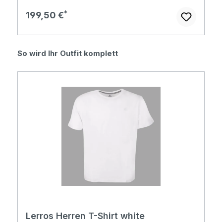
Regulärer Preis:
199,50 €
Produktgalerie überspringen
So wird Ihr Outfit komplett
Lerros Herren T-Shirt white