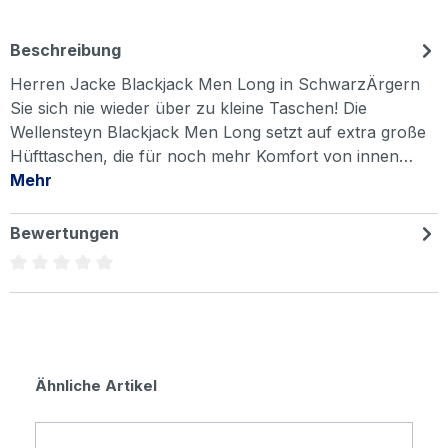
Beschreibung
Herren Jacke Blackjack Men Long in SchwarzÄrgern
Sie sich nie wieder über zu kleine Taschen! Die
Wellensteyn Blackjack Men Long setzt auf extra große
Hüfttaschen, die für noch mehr Komfort von innen…
Mehr
Bewertungen
Durchschnittliche Bewertung von 0 von 5 Sternen
Produktgalerie überspringen
Ähnliche Artikel