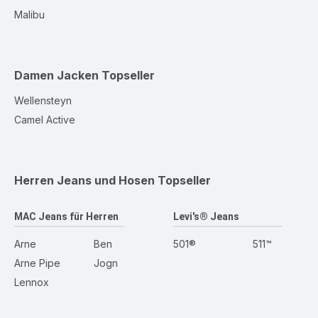
Malibu
Damen Jacken
Topseller
Wellensteyn
Camel Active
Herren Jeans und Hosen
Topseller
MAC Jeans für Herren
Levi's® Jeans
Arne
Ben
501®
511™
Arne Pipe
Jogn
Lennox