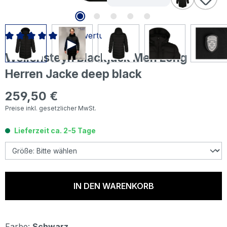
1 Bewertung
Durchschnittliche Bewertung von 5 von 5 Sternen
Wellensteyn Blackjack Men Long
Herren Jacke deep black
259,50 €
Regulärer Preis:
Preise inkl. gesetzlicher MwSt.
Lieferzeit ca. 2-5 Tage
IN DEN WARENKORB
Farbe:
Schwarz