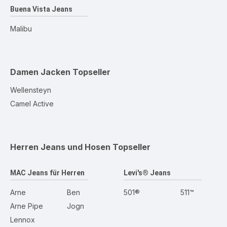
Buena Vista Jeans
Malibu
Damen Jacken
Topseller
Wellensteyn
Camel Active
Herren Jeans und Hosen
Topseller
MAC Jeans für Herren
Levi's® Jeans
Arne
Ben
501®
511™
Arne Pipe
Jogn
Lennox