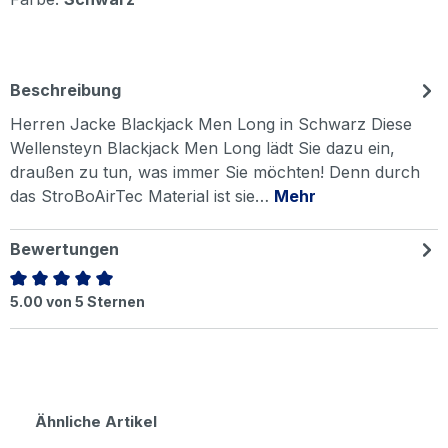
Beschreibung
Herren Jacke Blackjack Men Long in Schwarz Diese
Wellensteyn Blackjack Men Long lädt Sie dazu ein,
draußen zu tun, was immer Sie möchten! Denn durch
das StroBoAirTec Material ist sie…
Mehr
Bewertungen
Durchschnittliche Bewertung von 5 von 5 Sternen
5.00 von 5 Sternen
Produktgalerie überspringen
Ähnliche Artikel