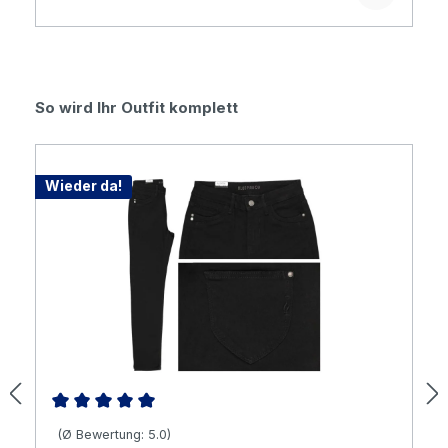
Produktgalerie überspringen
So wird Ihr Outfit komplett
Wieder da!
Durchschnittliche Bewertung von 5 von 5 Sternen
(Ø Bewertung: 5.0)