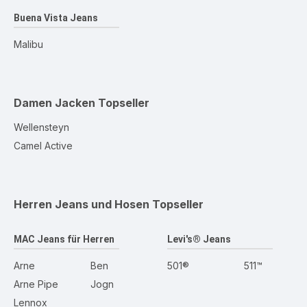
Buena Vista Jeans
Malibu
Damen Jacken
Topseller
Wellensteyn
Camel Active
Herren Jeans und Hosen
Topseller
MAC Jeans für Herren
Levi's® Jeans
Arne
Ben
501®
511™
Arne Pipe
Jogn
Lennox