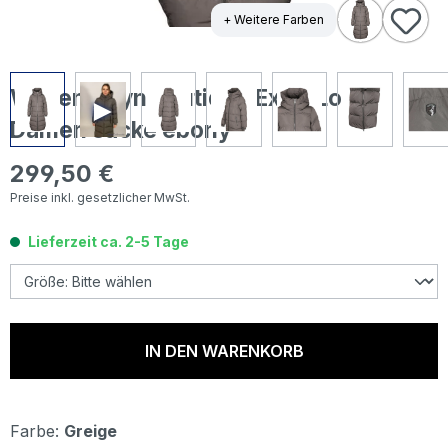
+ Weitere Farben
Wellensteyn Boutique Extra Long
Damen Jacke ebony
299,50 €
Regulärer Preis:
Preise inkl. gesetzlicher MwSt.
Lieferzeit ca. 2-5 Tage
IN DEN WARENKORB
Farbe:
Greige