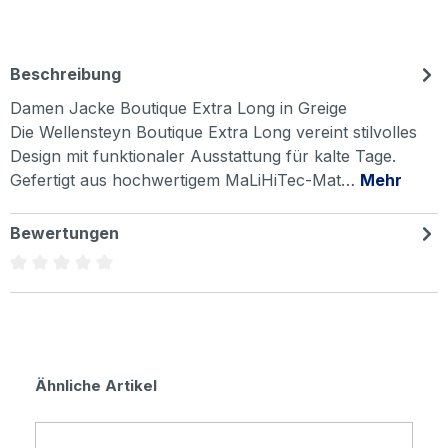
Beschreibung
Damen Jacke Boutique Extra Long in Greige
Die Wellensteyn Boutique Extra Long vereint stilvolles
Design mit funktionaler Ausstattung für kalte Tage.
Gefertigt aus hochwertigem MaLiHiTec-Mat…
Mehr
Bewertungen
Durchschnittliche Bewertung von 0 von 5 Sternen
Produktgalerie überspringen
Ähnliche Artikel