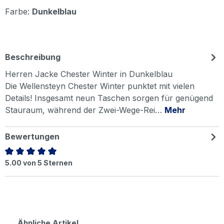
Farbe:
Dunkelblau
Beschreibung
Herren Jacke Chester Winter in Dunkelblau
Die Wellensteyn Chester Winter punktet mit vielen
Details! Insgesamt neun Taschen sorgen für genügend
Stauraum, während der Zwei-Wege-Rei…
Mehr
Bewertungen
Durchschnittliche Bewertung von 5 von 5 Sternen
5.00 von 5 Sternen
Produktgalerie überspringen
Ähnliche Artikel