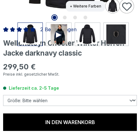
+ Weitere Farben
2 Bewertungen
Durchschnittliche Bewertung von 5 von 5 Sternen
Wellensteyn Chester Winter Herren
Jacke darknavy classic
299,50 €
Regulärer Preis:
Preise inkl. gesetzlicher MwSt.
Lieferzeit ca. 2-5 Tage
IN DEN WARENKORB