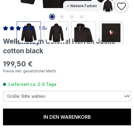
+ Weitere Farben
1 Bewertung
Durchschnittliche Bewertung von 5 von 5 Sternen
Wellensteyn Colonel Herren Jacke
cotton black
199,50 €
Regulärer Preis:
Preise inkl. gesetzlicher MwSt.
Lieferzeit ca. 2-5 Tage
IN DEN WARENKORB