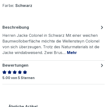
Farbe:
Schwarz
Beschreibung
Herren Jacke Colonel in Schwarz Mit einer weichen
Baumwolloberfläche möchte die Wellensteyn Colonel
von sich überzeugen. Trotz des Naturmaterials ist die
Jacke windabweisend. Zwei Brus…
Mehr
Bewertungen
Durchschnittliche Bewertung von 5 von 5 Sternen
5.00 von 5 Sternen
Produktgalerie überspringen
Ähnliche Artikel