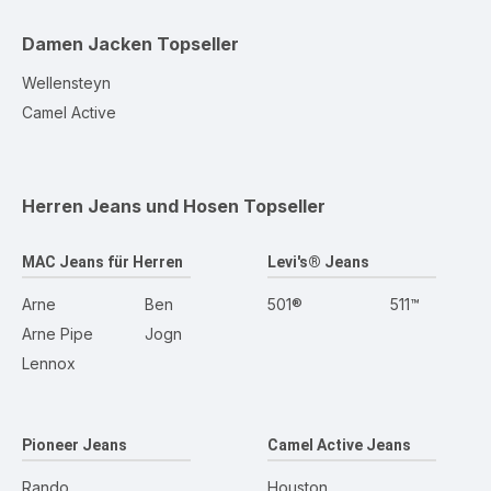
Damen Jacken
Topseller
Wellensteyn
Camel Active
Herren Jeans und Hosen
Topseller
MAC Jeans für Herren
Levi's® Jeans
Arne
Ben
501®
511™
Arne Pipe
Jogn
Lennox
Pioneer Jeans
Camel Active Jeans
Rando
Houston