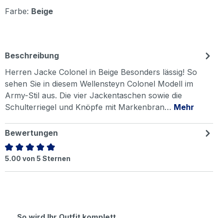
Farbe:
Beige
Beschreibung
Herren Jacke Colonel in Beige Besonders lässig! So
sehen Sie in diesem Wellensteyn Colonel Modell im
Army-Stil aus. Die vier Jackentaschen sowie die
Schulterriegel und Knöpfe mit Markenbran…
Mehr
Bewertungen
Durchschnittliche Bewertung von 5 von 5 Sternen
5.00 von 5 Sternen
Produktgalerie überspringen
So wird Ihr Outfit komplett