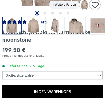
+ Weitere Farben
1 Bewertung
Durchschnittliche Bewertung von 5 von 5 Sternen
Wellensteyn Colonel Herren Jacke
moonstone
199,50 €
Regulärer Preis:
Preise inkl. gesetzlicher MwSt.
Lieferzeit ca. 2-5 Tage
IN DEN WARENKORB