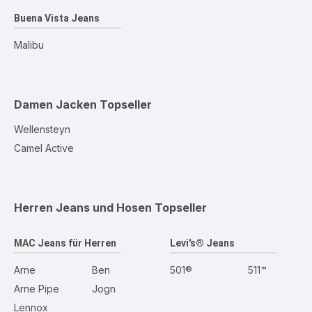
Buena Vista Jeans
Malibu
Damen Jacken
Topseller
Wellensteyn
Camel Active
Herren Jeans und Hosen
Topseller
MAC Jeans für Herren
Levi's® Jeans
Arne
Ben
501®
511™
Arne Pipe
Jogn
Lennox