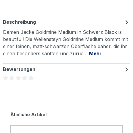
Beschreibung
Damen Jacke Goldmine Medium in Schwarz Black is
beautiful! Die Wellensteyn Goldmine Medium kommt mit
einer feinen, matt-schwarzen Oberfläche daher, die ihr
einen besonders sanften und zurüc…
Mehr
Bewertungen
Durchschnittliche Bewertung von 0 von 5 Sternen
Produktgalerie überspringen
Ähnliche Artikel