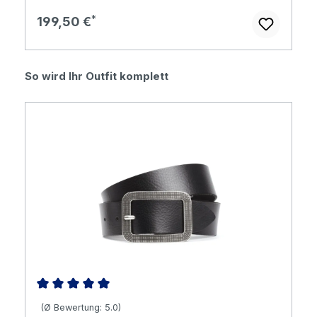
Regulärer Preis:
199,50 €
Produktgalerie überspringen
So wird Ihr Outfit komplett
Durchschnittliche Bewertung von 5 von 5 Sternen
(Ø Bewertung: 5.0)