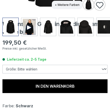
+ Weitere Farben
Wellensteyn Goldmine Medium Damen
Jacke black
199,50 €
Regulärer Preis:
Preise inkl. gesetzlicher MwSt.
Lieferzeit ca. 2-5 Tage
IN DEN WARENKORB
Farbe:
Schwarz