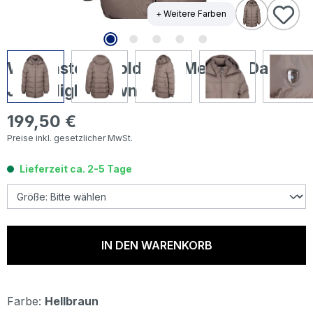
+ Weitere Farben
Wellensteyn Goldmine Medium Damen
Jacke lightbrown
199,50 €
Regulärer Preis:
Preise inkl. gesetzlicher MwSt.
Lieferzeit ca. 2-5 Tage
IN DEN WARENKORB
Farbe:
Hellbraun