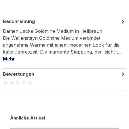
Beschreibung
Damen Jacke Goldmine Medium in Hellbraun
Die Wellensteyn Goldmine Medium verbindet
angenehme Wärme mit einem modernen Look für die
kalte Jahreszeit. Die markante Steppung, der leicht t…
Mehr
Bewertungen
Durchschnittliche Bewertung von 0 von 5 Sternen
Produktgalerie überspringen
Ähnliche Artikel