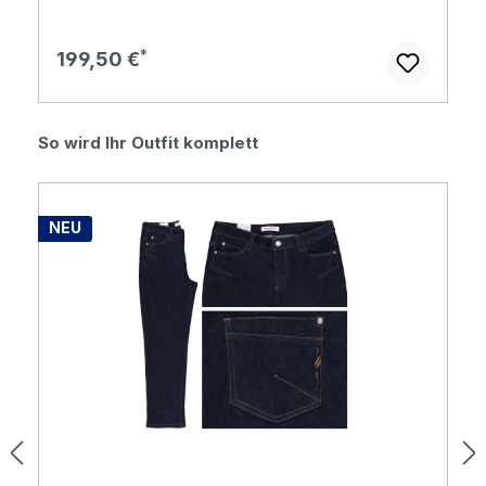
Regulärer Preis:
199,50 €
Produktgalerie überspringen
So wird Ihr Outfit komplett
NEU