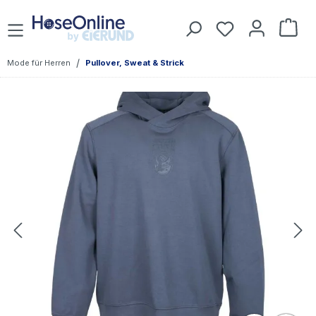
Zum Hauptinhalt springen
Du hast 0 Prod
War
/
Mode für Herren
Pullover, Sweat & Strick
Bildergalerie überspringen