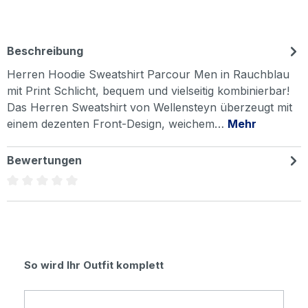
Beschreibung
Herren Hoodie Sweatshirt Parcour Men in Rauchblau
mit Print Schlicht, bequem und vielseitig kombinierbar!
Das Herren Sweatshirt von Wellensteyn überzeugt mit
einem dezenten Front-Design, weichem…
Mehr
Bewertungen
Durchschnittliche Bewertung von 0 von 5 Sternen
Produktgalerie überspringen
So wird Ihr Outfit komplett