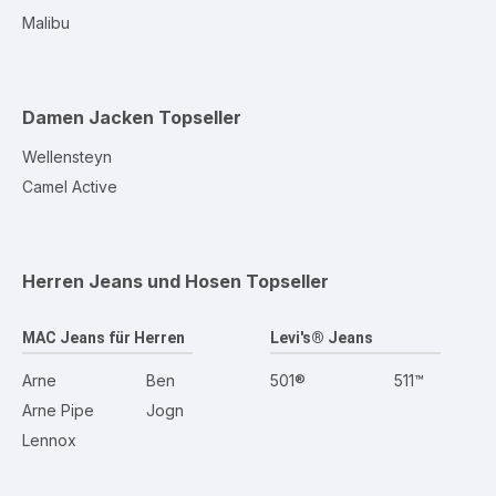
Malibu
Damen Jacken
Topseller
Wellensteyn
Camel Active
Herren Jeans und Hosen
Topseller
MAC Jeans für Herren
Levi's® Jeans
Arne
Ben
501®
511™
Arne Pipe
Jogn
Lennox