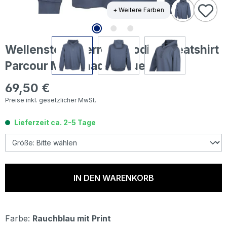
+ Weitere Farben
Wellensteyn Herren Hoodie Sweatshirt
Parcour Men shadowblue
69,50 €
Regulärer Preis:
Preise inkl. gesetzlicher MwSt.
Lieferzeit ca. 2-5 Tage
IN DEN WARENKORB
Farbe:
Rauchblau mit Print