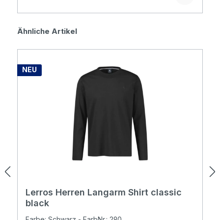
Produktgalerie überspringen
Ähnliche Artikel
NEU
Lerros Herren Langarm Shirt classic
black
Farbe: Schwarz - FarbNr.: 290