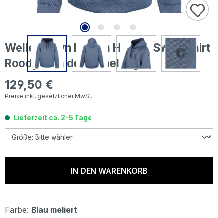
Wellensteyn Herren Hoodie Sweatshirt
Roody Men denimmelange
129,50 €
Regulärer Preis:
Preise inkl. gesetzlicher MwSt.
Lieferzeit ca. 2-5 Tage
IN DEN WARENKORB
Farbe:
Blau meliert