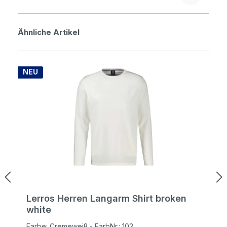
Produktgalerie überspringen
Ähnliche Artikel
NEU
Lerros Herren Langarm Shirt broken
white
Farbe: Cremeweiß - FarbNr.: 103