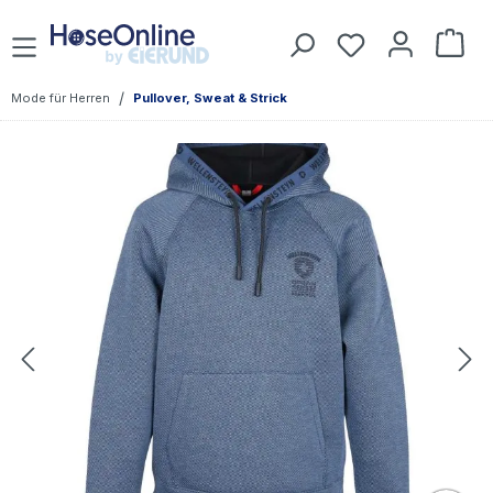
Zum Hauptinhalt springen
Du hast 0 Prod
War
/
Mode für Herren
Pullover, Sweat & Strick
Bildergalerie überspringen