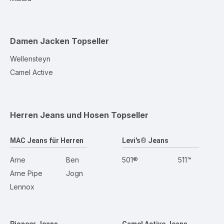
Damen Jacken
Topseller
Wellensteyn
Camel Active
Herren Jeans und Hosen
Topseller
MAC Jeans für Herren
Levi's® Jeans
Arne
Ben
501®
511™
Arne Pipe
Jogn
Lennox