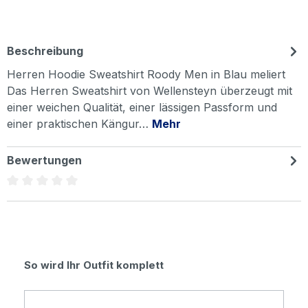
Beschreibung
Herren Hoodie Sweatshirt Roody Men in Blau meliert
Das Herren Sweatshirt von Wellensteyn überzeugt mit
einer weichen Qualität, einer lässigen Passform und
einer praktischen Kängur…
Mehr
Bewertungen
Durchschnittliche Bewertung von 0 von 5 Sternen
Produktgalerie überspringen
So wird Ihr Outfit komplett