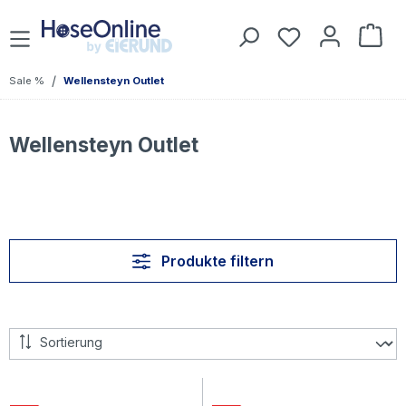
Zum Hauptinhalt springen
Du hast 0 Prod
War
/
Sale %
Wellensteyn Outlet
Wellensteyn Outlet
Produkte filtern