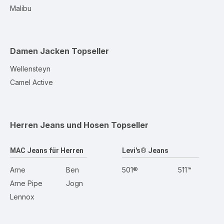
Malibu
Damen Jacken
Topseller
Wellensteyn
Camel Active
Herren Jeans und Hosen
Topseller
MAC Jeans für Herren
Levi's® Jeans
Arne
Ben
501®
511™
Arne Pipe
Jogn
Lennox