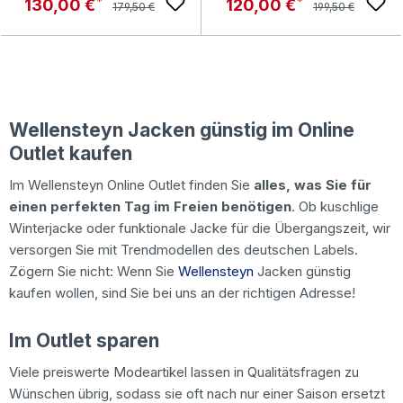
Regulärer Preis:
Regulärer Preis:
Verkaufspreis:
Verkaufspreis:
130,00 €
120,00 €
179,50 €
199,50 €
Wellensteyn Jacken günstig im Online
Outlet kaufen
Im Wellensteyn Online Outlet finden Sie
alles, was Sie für
einen perfekten Tag im Freien benötigen
. Ob kuschlige
Winterjacke oder funktionale Jacke für die Übergangszeit, wir
versorgen Sie mit Trendmodellen des deutschen Labels.
Zögern Sie nicht: Wenn Sie
Wellensteyn
Jacken günstig
kaufen wollen, sind Sie bei uns an der richtigen Adresse!
Im Outlet sparen
Viele preiswerte Modeartikel lassen in Qualitätsfragen zu
Wünschen übrig, sodass sie oft nach nur einer Saison ersetzt