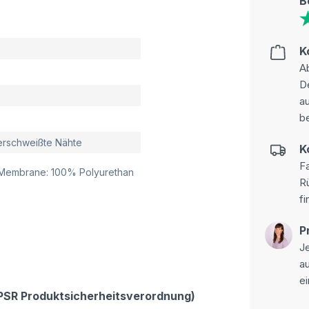
B
K
Ab
D
au
be
verschweißte Nähte
K
Fa
/ Membrane: 100% Polyurethan
R
fi
P
Je
a
ei
GPSR Produktsicherheitsverordnung)