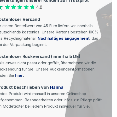
ewertungen unserer Kunden auf Trustpilot
4.8
ostenloser Versand
 einem Bestellwert von 45 Euro liefern wir innerhalb
eutschlands kostenlos. Unsere Kartons bestehen 100%
s Recyclingmaterial.
Nachhaltiges Engagement
, das
i der Verpackung beginnt.
ostenloser Rückversand (innerhalb DE)
lls etwas nicht passt oder gefällt, übernehmen wir die
ücksendung für Sie. Unsere Rücksendeinformationen
nden Sie
hier
.
rodukt beschrieben von
Hanna
des Produkt wird manuell in unseren Onlineshop
ufgenommen. Besonderheiten oder Infos zur Pflege prüft
n Modetexter bei jedem Produkt individuell für Sie.