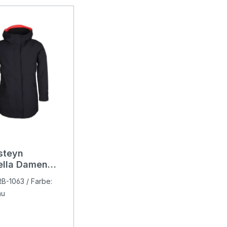
steyn
nen
ella Damen
darknavy
ARB-1063 / Farbe:
au