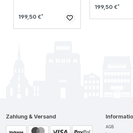
Regulärer Preis:
199,50 €
Regulärer Preis:
199,50 €
Zahlung & Versand
Informati
AGB