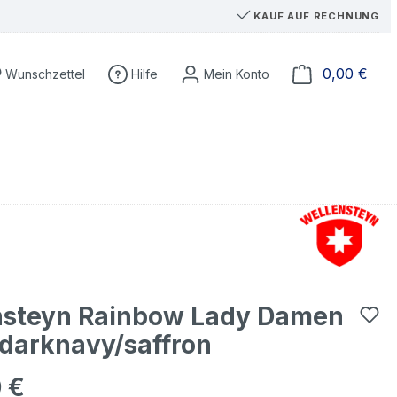
KAUF AUF RECHNUNG
Du hast 0 Produkte auf dem Merkzettel
Ware
0,00 €
Wunschzettel
Hilfe
nsteyn Rainbow Lady Damen
darknavy/saffron
 €
eis: