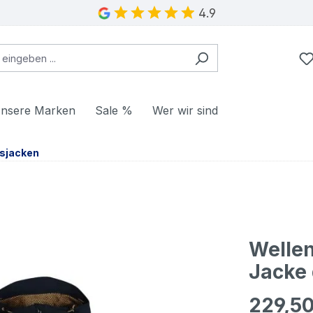
4.9
nsere Marken
Sale %
Wer wir sind
sjacken
Welle
Jacke 
229,50
Regulärer Pr