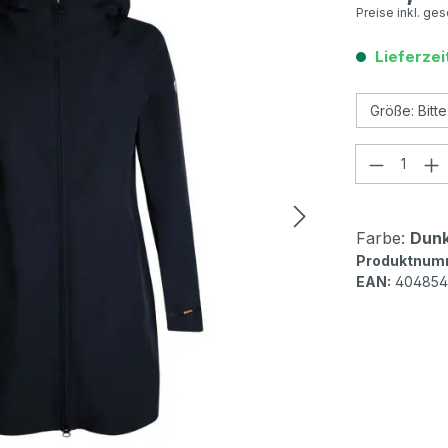
Preise inkl. ge
Lieferzei
Produkt
Farbe:
Dunk
Produktnum
EAN:
404854