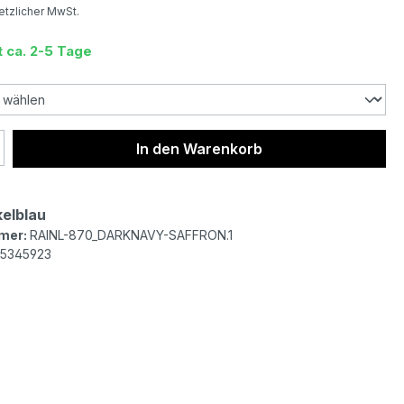
setzlicher MwSt.
t ca. 2-5 Tage
 Anzahl: Gib den gewünschten Wert ein 
In den Warenkorb
elblau
mer:
RAINL-870_DARKNAVY-SAFFRON.1
5345923