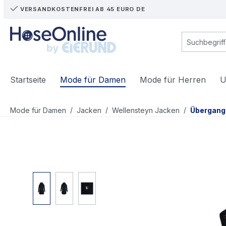
VERSANDKOSTENFREI AB 45 EURO DE
m Hauptinhalt springen
Zur Suche springen
Zur Hauptnavigation springen
Startseite
Mode für Damen
Mode für Herren
U
/
/
/
Mode für Damen
Jacken
Wellensteyn Jacken
Übergang
Bildergalerie überspringen