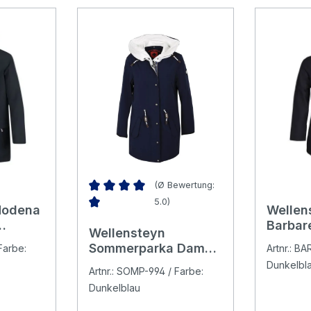
(Ø Bewertung:
5.0)
Modena
Wellen
Durchschnittliche Bewertung von 5 von 5 Ster
Barbar
Wellensteyn
/cocos
Jacke 
Sommerparka Damen
Farbe:
Artnr.: B
Jacke
Dunkelbl
Artnr.: SOMP-994 / Farbe:
darknavy/cocos
Dunkelblau