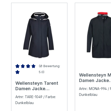
(Ø Bewertung:
5.0)
Wellensteyn 
Durchschnittliche Bewertung von 5 von 5 Sternen
Damen Jacke
Wellensteyn Tarent
darknavy/red
Damen Jacke
Artnr.: MONA-994 / 
darknavy/cocos
Dunkelblau
Artnr: TARE-1049 / Farbe:
Dunkelblau