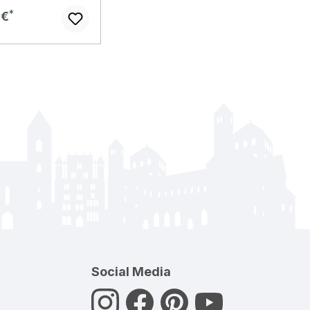
er Preis:
 €
Social Media