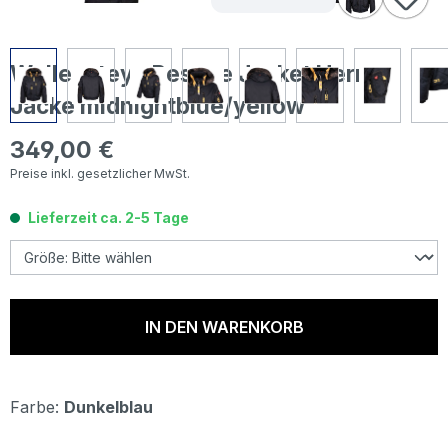
Wellensteyn Rescue Jacket Herren
Jacke midnightblue/yellow
349,00 €
Regulärer Preis:
Preise inkl. gesetzlicher MwSt.
Lieferzeit ca. 2-5 Tage
IN DEN WARENKORB
Farbe:
Dunkelblau