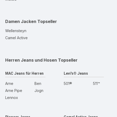
Damen Jacken
Topseller
Wellensteyn
Camel Active
Herren Jeans und Hosen
Topseller
MAC Jeans für Herren
Levi's® Jeans
Arne
Ben
501®
511™
Arne Pipe
Jogn
Lennox