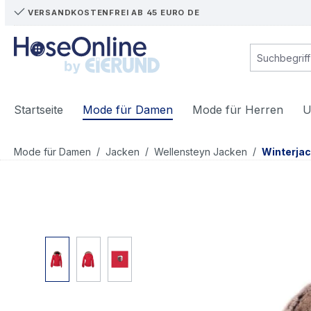
VERSANDKOSTENFREI AB 45 EURO DE
m Hauptinhalt springen
Zur Suche springen
Zur Hauptnavigation springen
Startseite
Mode für Damen
Mode für Herren
U
/
/
/
Mode für Damen
Jacken
Wellensteyn Jacken
Winterja
Bildergalerie überspringen