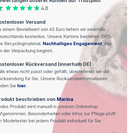
ewertungen unserer Kunden auf Trustpilot
4.8
ostenloser Versand
 einem Bestellwert von 45 Euro liefern wir innerhalb
eutschlands kostenlos. Unsere Kartons bestehen 100%
s Recyclingmaterial.
Nachhaltiges Engagement
, das
i der Verpackung beginnt.
ostenloser Rückversand (innerhalb DE)
lls etwas nicht passt oder gefällt, übernehmen wir die
ücksendung für Sie. Unsere Rücksendeinformationen
nden Sie
hier
.
rodukt beschrieben von
Marina
des Produkt wird manuell in unseren Onlineshop
ufgenommen. Besonderheiten oder Infos zur Pflege prüft
n Modetexter bei jedem Produkt individuell für Sie.