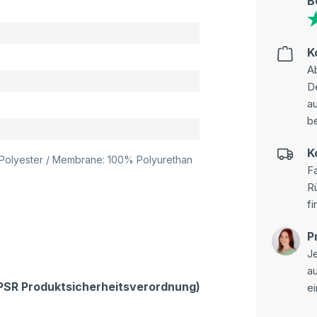
B
K
Ab
D
au
be
K
% Polyester / Membrane: 100% Polyurethan
Fa
R
fi
P
Je
a
GPSR Produktsicherheitsverordnung)
ei