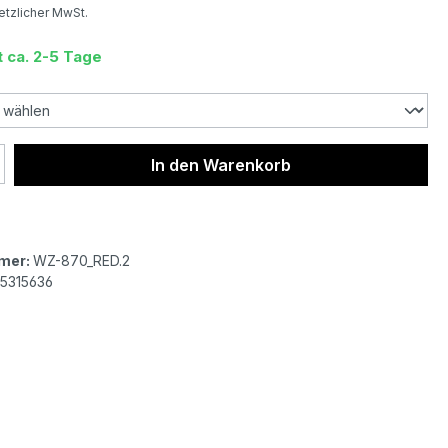
setzlicher MwSt.
t ca. 2-5 Tage
 Anzahl: Gib den gewünschten Wert ein 
In den Warenkorb
mer:
WZ-870_RED.2
5315636