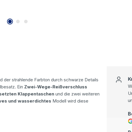
K
ird der strahlende Farbton durch schwarze Details
Wi
lbesatz. Ein
Zwei-Wege-Reißverschluss
U
setzten Klappentaschen
und die zwei weiteren
u
ves und wasserdichtes
Modell wird diese
B