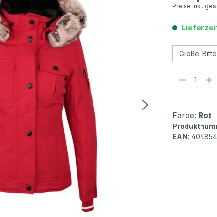
Preise inkl. ge
Lieferzei
Produkt
Farbe:
Rot
Produktnum
EAN:
404854