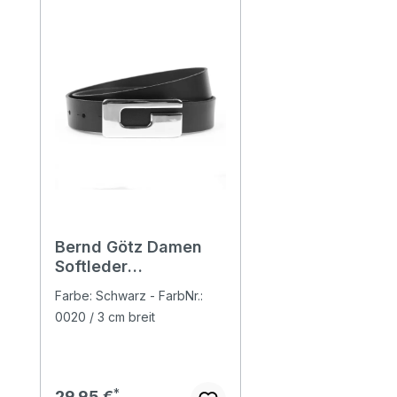
Bernd Götz Damen
Softleder
Koppelgürtel black
Farbe: Schwarz - FarbNr.:
0020 / 3 cm breit
Regulärer Preis:
29,95 €