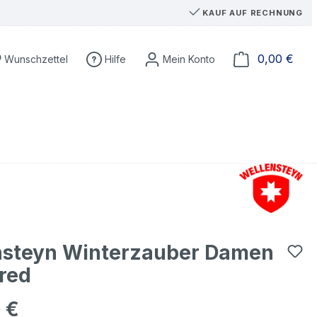
KAUF AUF RECHNUNG
Du hast 0 Produkte auf dem Merkzettel
Ware
0,00 €
Wunschzettel
Hilfe
nsteyn Winterzauber Damen
red
 €
eis: