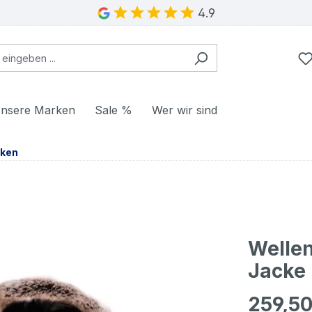
4.9
nsere Marken
Sale %
Wer wir sind
cken
Welle
Jacke 
259,50
Regulärer Pr