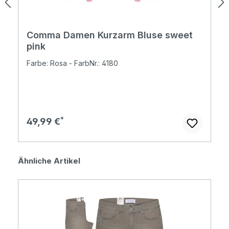
Comma Damen Kurzarm Bluse sweet
pink
Farbe: Rosa - FarbNr.: 4180
Regulärer Preis:
49,99 €
Produktgalerie überspringen
Ähnliche Artikel