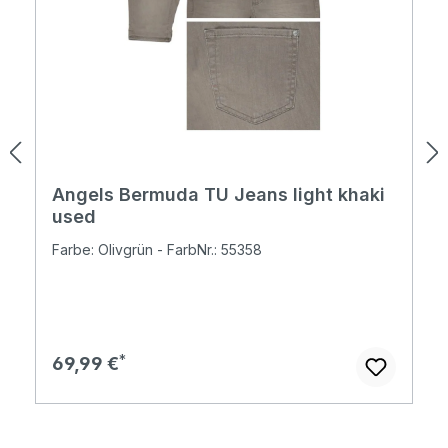
Angels Bermuda TU Jeans light khaki
used
Farbe: Olivgrün - FarbNr.: 55358
Regulärer Preis:
69,99 €