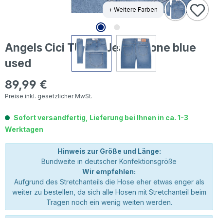
+ Weitere Farben
Angels Cici TU 3/4 Jeans stone blue
used
89,99 €
Regulärer Preis:
Preise inkl. gesetzlicher MwSt.
Sofort versandfertig, Lieferung bei Ihnen in ca. 1-3
Werktagen
Hinweis zur Größe und Länge:
Bundweite in deutscher Konfektionsgröße
Wir empfehlen:
Aufgrund des Stretchanteils die Hose eher etwas enger als
weiter zu bestellen, da sich alle Hosen mit Stretchanteil beim
Tragen noch ein wenig weiten werden.