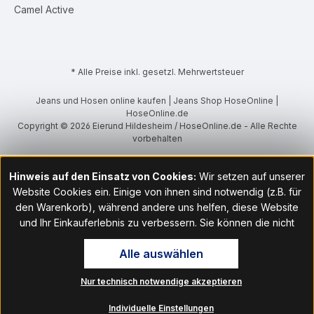
Camel Active
* Alle Preise inkl. gesetzl. Mehrwertsteuer
Jeans und Hosen online kaufen | Jeans Shop HoseOnline |
HoseOnline.de
Copyright © 2026 Eierund Hildesheim / HoseOnline.de - Alle Rechte
vorbehalten
Hinweis auf den Einsatz von Cookies:
Wir setzen auf unserer
Website Cookies ein. Einige von ihnen sind notwendig (z.B. für
den Warenkorb), während andere uns helfen, diese Website
und Ihr Einkauferlebnis zu verbessern. Sie können die nicht
notwendigen Cookies mit Klick auf „OK“ akzeptieren oder per
Alle auswählen
Klick auf "Nur technisch notwendige akzeptieren" ablehnen. Den
Zugang zu den Cookie-Einstellungen finden Sie im Fußbereich
Nur technisch notwendige akzeptieren
unserer Website im Menüpunkt „Informationen“. Dort können Sie
die Einstellungen jederzeit ändern.
Individuelle Einstellungen