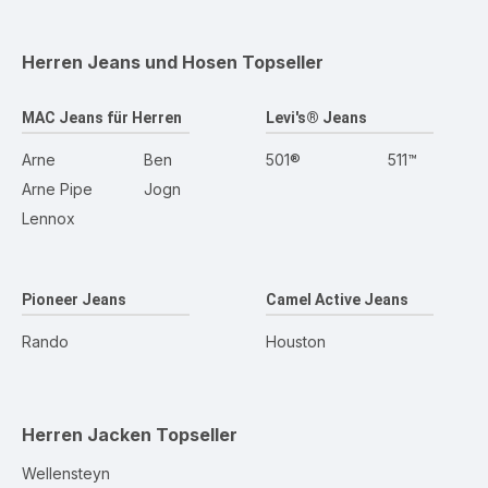
Herren Jeans und Hosen
Topseller
MAC Jeans für Herren
Levi's® Jeans
Arne
Ben
501®
511™
Arne Pipe
Jogn
Lennox
Pioneer Jeans
Camel Active Jeans
Rando
Houston
Herren Jacken
Topseller
Wellensteyn