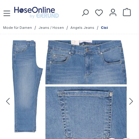
Zum Hauptinhalt springen
Du hast 0 Prod
War
/
/
/
Mode für Damen
Jeans / Hosen
Angels Jeans
Cici
Bildergalerie überspringen