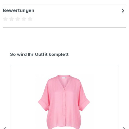
Bewertungen
Durchschnittliche Bewertung von 0 von 5 Sternen
Produktgalerie überspringen
So wird Ihr Outfit komplett