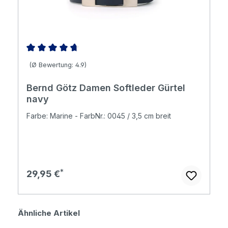
Durchschnittliche Bewertung von 4.86 von 5 Sternen
(Ø Bewertung: 4.9)
Bernd Götz Damen Softleder Gürtel
navy
Farbe: Marine - FarbNr.: 0045 / 3,5 cm breit
Regulärer Preis:
29,95 €
Produktgalerie überspringen
Ähnliche Artikel