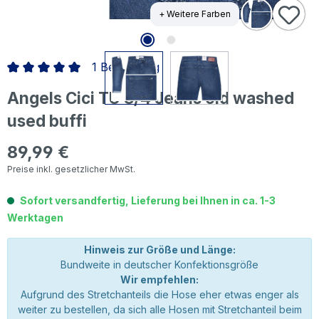
+ Weitere Farben
1 Bewertung
Durchschnittliche Bewertung von 5 von 5 Sternen
Angels Cici TU 3/4 Jeans old washed
used buffi
89,99 €
Regulärer Preis:
Preise inkl. gesetzlicher MwSt.
Sofort versandfertig, Lieferung bei Ihnen in ca. 1-3
Werktagen
Hinweis zur Größe und Länge:
Bundweite in deutscher Konfektionsgröße
Wir empfehlen:
Aufgrund des Stretchanteils die Hose eher etwas enger als
weiter zu bestellen, da sich alle Hosen mit Stretchanteil beim