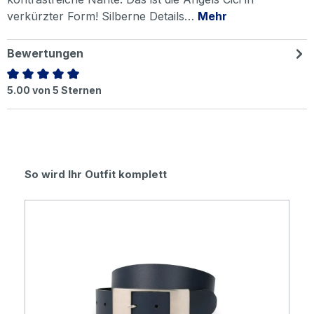
verkürzter Form! Silberne Details…
Mehr
Bewertungen
Durchschnittliche Bewertung von 5 von 5 Sternen
5.00 von 5 Sternen
Produktgalerie überspringen
So wird Ihr Outfit komplett