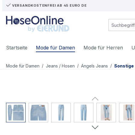
VERSANDKOSTENFREI AB 45 EURO DE
m Hauptinhalt springen
Zur Suche springen
Zur Hauptnavigation springen
Startseite
Mode für Damen
Mode für Herren
U
/
/
/
Mode für Damen
Jeans / Hosen
Angels Jeans
Sonstige
Bildergalerie überspringen