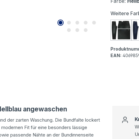
Farbe:
Hell
Weitere Far
Angels 
Produktnum
EAN:
406985
 Hellblau angewaschen
K
und der zarten Waschung. Die Bundfalte lockert
Wi
 modernen Fit für eine besonders lässige
U
 sowie passende Nähte an der Bundinnenseite