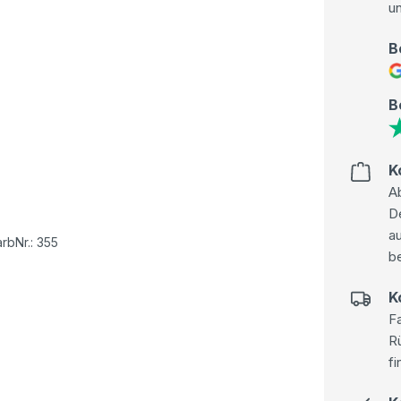
u
B
B
K
Ab
D
au
rbNr.: 355
be
K
Fa
R
fi