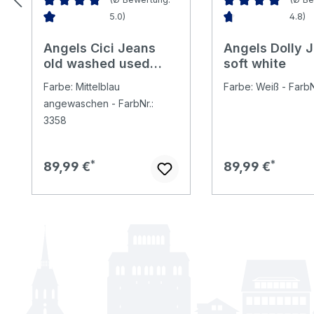
5.0)
4.8)
Durchschnittliche Bewertung von 5 von 5 Sternen
Durchschnittliche 
Angels Cici Jeans
Angels Dolly 
old washed used
soft white
blue
Farbe: Mittelblau
Farbe: Weiß - FarbN
angewaschen - FarbNr.:
3358
Regulärer Preis:
Regulärer Preis:
89,99 €
89,99 €