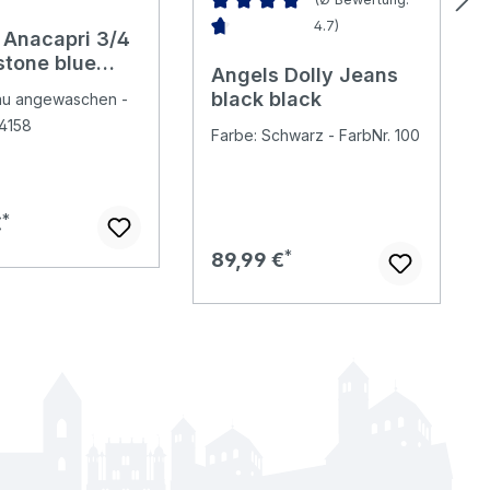
4.7)
 Anacapri 3/4
Durchschnittliche Bewertung von 4.7
stone blue
Angels Dolly Jeans
black black
lau angewaschen -
34158
Farbe: Schwarz - FarbNr. 100
er Preis:
€
Regulärer Preis:
89,99 €