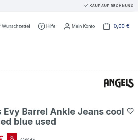
KAUF AUF RECHNUNG
Du hast 0 Produkte auf dem Merkzettel
Ware
0,00 €
Wunschzettel
Hilfe
 Evy Barrel Ankle Jeans cool
ed blue used
is:
€
%
99,99 €*