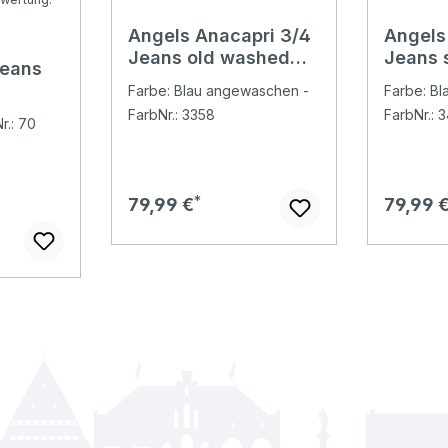
Angels Anacapri 3/4
Angels
Bewertung von 4.76 von 5 Sternen
Jeans old washed
Jeans 
Jeans
used buffi
used
Farbe: Blau angewaschen -
Farbe: B
FarbNr.: 3358
FarbNr.: 
r.: 70
Regulärer Preis:
Regulär
79,99 €
79,99 