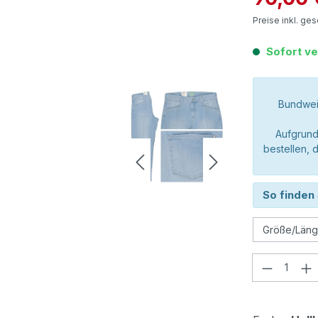
Preise inkl. ge
Sofort ve
Bundweit
Aufgrund
bestellen, 
So finden 
Produkt