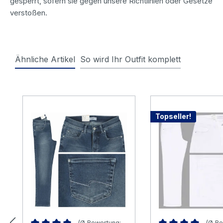
gesperrt, sofern sie gegen unsere Richtlinien oder Gesetze
verstoßen.
Ähnliche Artikel
So wird Ihr Outfit komplett
Produktgalerie überspringen
Topseller!
(Ø Bewertung:
(Ø Be