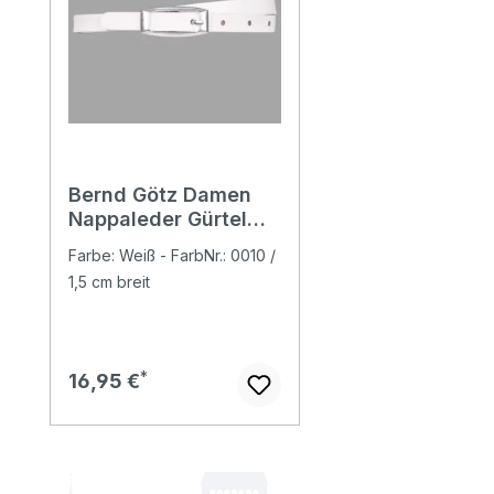
Bernd Götz Damen
Nappaleder Gürtel
classic white
Farbe: Weiß - FarbNr.: 0010 /
1,5 cm breit
Regulärer Preis:
16,95 €