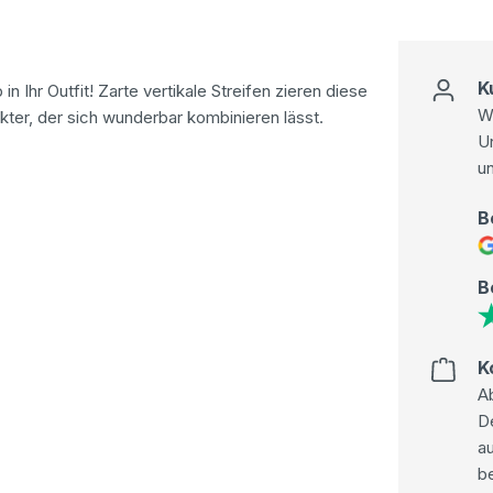
K
 Ihr Outfit! Zarte vertikale Streifen zieren diese
Wi
ter, der sich wunderbar kombinieren lässt.
U
u
B
B
K
Ab
D
au
be