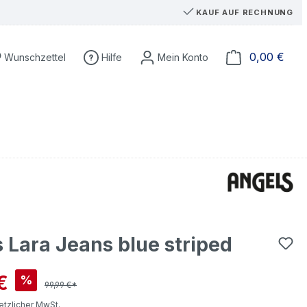
KAUF AUF RECHNUNG
Du hast 0 Produkte auf dem Merkzettel
Ware
0,00 €
Wunschzettel
Hilfe
 Lara Jeans blue striped
is:
€
%
99,99 €*
setzlicher MwSt.