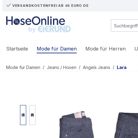
VERSANDKOSTENFREI AB 45 EURO DE
m Hauptinhalt springen
Zur Suche springen
Zur Hauptnavigation springen
Startseite
Mode für Damen
Mode für Herren
U
/
/
/
Mode für Damen
Jeans / Hosen
Angels Jeans
Lara
Bildergalerie überspringen