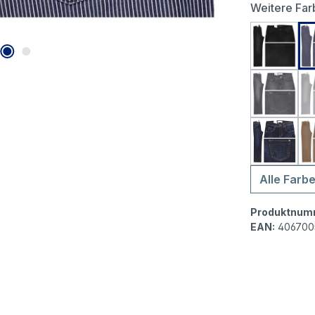
Weitere Far
Angels 
Angels 
Angels 
Alle Farb
Produktnum
EAN:
406700