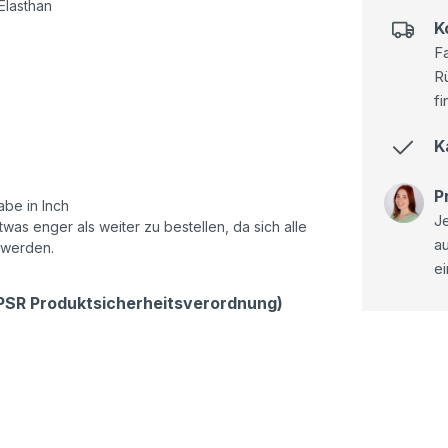
lasthan
K
Fa
R
fi
K
P
be in Inch
Je
as enger als weiter zu bestellen, da sich alle
a
 werden.
ei
GPSR Produktsicherheitsverordnung)