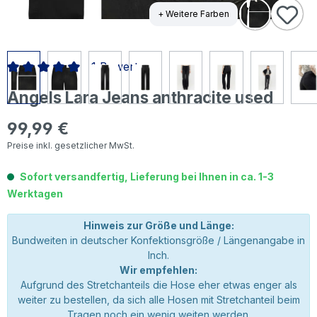
+ Weitere Farben
1 Bewertung
Durchschnittliche Bewertung von 5 von 5 Sternen
Angels Lara Jeans anthracite used
99,99 €
Regulärer Preis:
Preise inkl. gesetzlicher MwSt.
Sofort versandfertig, Lieferung bei Ihnen in ca. 1-3
Werktagen
Hinweis zur Größe und Länge:
Bundweiten in deutscher Konfektionsgröße / Längenangabe in
Inch.
Wir empfehlen:
Aufgrund des Stretchanteils die Hose eher etwas enger als
weiter zu bestellen, da sich alle Hosen mit Stretchanteil beim
Tragen noch ein wenig weiten werden.