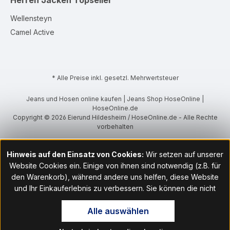
Herren Jacken
Topseller
Wellensteyn
Camel Active
* Alle Preise inkl. gesetzl. Mehrwertsteuer
Jeans und Hosen online kaufen | Jeans Shop HoseOnline |
HoseOnline.de
Copyright © 2026 Eierund Hildesheim / HoseOnline.de - Alle Rechte
vorbehalten
Hinweis auf den Einsatz von Cookies:
Wir setzen auf unserer
Website Cookies ein. Einige von ihnen sind notwendig (z.B. für
den Warenkorb), während andere uns helfen, diese Website
und Ihr Einkauferlebnis zu verbessern. Sie können die nicht
notwendigen Cookies mit Klick auf „OK“ akzeptieren oder per
Alle auswählen
Klick auf "Nur technisch notwendige akzeptieren" ablehnen. Den
Zugang zu den Cookie-Einstellungen finden Sie im Fußbereich