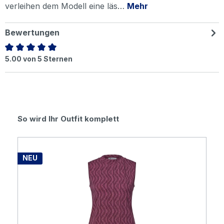
verleihen dem Modell eine läs…
Mehr
Bewertungen
Durchschnittliche Bewertung von 5 von 5 Sternen
5.00 von 5 Sternen
Produktgalerie überspringen
So wird Ihr Outfit komplett
NEU